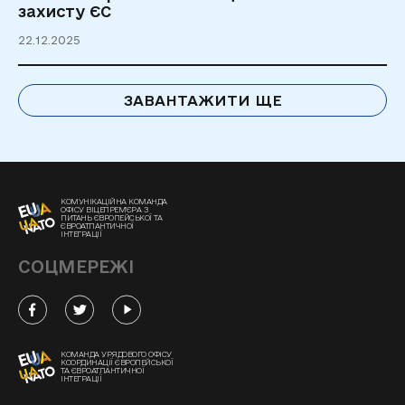
захисту ЄС
22.12.2025
ЗАВАНТАЖИТИ ЩЕ
КОМУНІКАЦІЙНА КОМАНДА
ОФІСУ ВІЦЕПРЕМ'ЄРА З
ПИТАНЬ ЄВРОПЕЙСЬКОЇ ТА
ЄВРОАТЛАНТИЧНОЇ
ІНТЕГРАЦІЇ
СОЦМЕРЕЖІ
КОМАНДА УРЯДОВОГО ОФІСУ
КООРДИНАЦІЇ ЄВРОПЕЙСЬКОЇ
ТА ЄВРОАТЛАНТИЧНОЇ
ІНТЕГРАЦІЇ