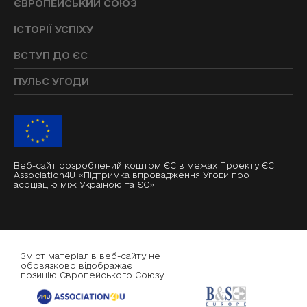
ЄВРОПЕЙСЬКИЙ СОЮЗ
ІСТОРІЇ УСПІХУ
ВСТУП ДО ЄС
ПУЛЬС УГОДИ
Веб-сайт розроблений коштом ЄС в межах Проекту ЄС
Association4U «Підтримка впровадження Угоди про
асоціацію між Україною та ЄС»
Зміст матеріалів веб-сайту не
обов'язково відображає
позицію Європейського Союзу.