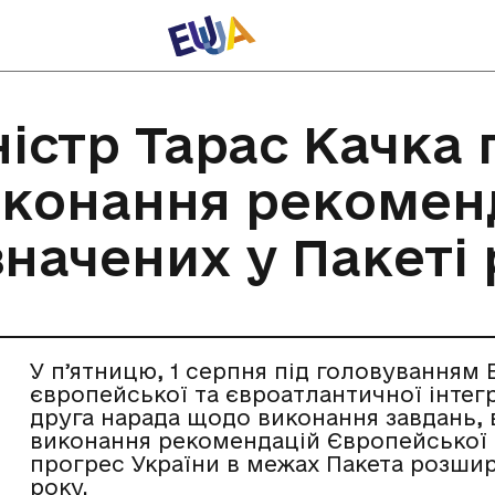
істр Тарас Качка 
иконання рекомен
изначених у Пакет
У пʼятницю, 1 серпня під головуванням 
європейської та євроатлантичної інтегр
друга нарада щодо виконання завдань, в
виконання рекомендацій Європейської К
прогрес України в межах Пакета розши
року.