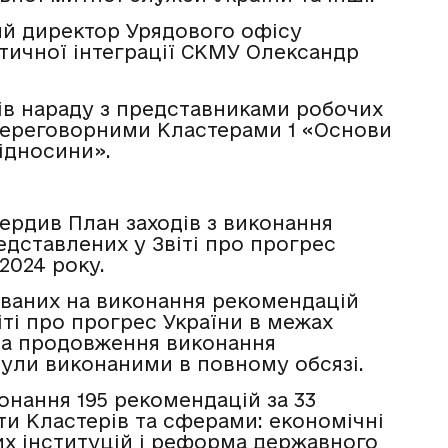
ний директор Урядового офісу
тичної інтеграції СКМУ Олександр
ів нараду з представниками робочих
 переговорними Кластерами 1 «Основи
відносини».
вердив План заходів з виконання
едставлених у Звіті про прогрес
2024 року.
ованих на виконання рекомендацій
іті про прогрес України в межах
 на продовження виконання
 були виконаними в повному обсязі.
нання 195 рекомендацій за 33
и Кластерів та сферами: економічні
их інституцій і реформа державного