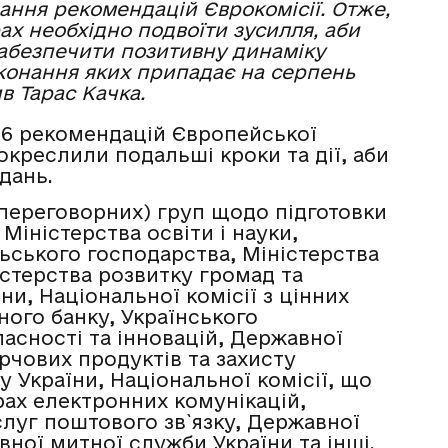
ання рекомендацій Єврокомісії. Отже,
ах необхідно подвоїти зусилля, аби
абезпечити позитивну динаміку
виконання яких припадає на серпень
ив Тарас Качка.
116 рекомендацій Європейської
 окреслили подальші кроки та дії, аби
дань.
(переговорних) груп щодо підготовки
Міністерства освіти і науки,
льського господарства, Міністерства
істерства розвитку громад та
ни, Національної комісії з цінних
ного банку, Українського
асності та інновацій, Державної
рчових продуктів та захисту
 України, Національної комісії, що
ах електронних комунікацій,
слуг поштового зв`язку, Державної
ної митної служби України та інші.