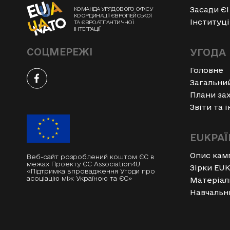
Засади ЄІ
КОМАНДА УРЯДОВОГО ОФІСУ
КООРДИНАЦІЇ ЄВРОПЕЙСЬКОЇ
Інституці
ТА ЄВРОАТЛАНТИЧНОЇ
ІНТЕГРАЦІЇ
СОЦМЕРЕЖІ
УГОДА 
Головне
Загальни
Плани зах
Звіти та 
EUKРАЇ
Опис кам
Веб-сайт розроблений коштом ЄС в
межах Проекту ЄС Association4U
Зірки EU
«Підтримка впровадження Угоди про
асоціацію між Україною та ЄС»
Матеріал
Навчальн