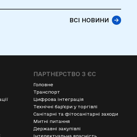
ВСІ НОВИНИ
ПАРТНЕРСТВО З ЄС
Головне
Транспорт
ації
Цифрова інтеграція
Технічні бар'єри у торгівлі
Санітарні та фітосанітарні заходи
Митні питання
Державні закупівлі
С
Інтелектуальна власність