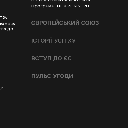
Програма "HORIZON 2020"
тву
ЄВРОПЕЙСЬКИЙ СОЮЗ
иження
тва до
ІСТОРІЇ УСПІХУ
ВСТУП ДО ЄС
ПУЛЬС УГОДИ
ди