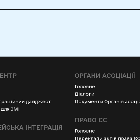
ЦЕНТР
ОРГАНИ АСОЦІАЦІЇ
Головне
Діалоги
граційний дайджест
Документи Органів асоці
 для ЗМІ
ПРАВО ЄС
ЙСЬКА ІНТЕГРАЦІЯ
Головне
Переклади актів права Є