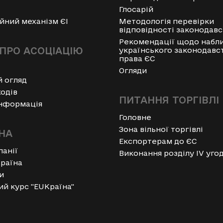
Глосарій
йний механізм ЄІ
Методологія перевірки
відповідності законодавс
Рекомендації щодо набл
ПРО АСОЦІАЦІЮ
українського законодавс
права ЄС
Огляди
й огляд
одів
ПИТАННЯ ТОРГІВЛІ
інформація
Головне
Зона вільної торгівлі
НА
Експортерам до ЄС
панії
Виконання розділу IV уго
Kраїна
и
ий курс "EUKраїна"