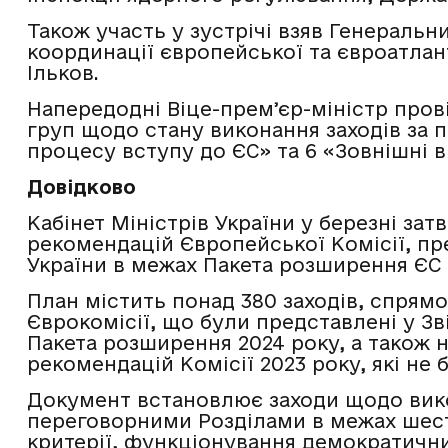
Також участь у зустрічі взяв Генераль
координації європейської та євроатлан
Ільков.
Напередодні Віце-премʼєр-міністр пров
груп щодо стану виконання заходів за
процесу вступу до ЄС» та 6 «Зовнішні 
Довідково
Кабінет Міністрів України у березні зат
рекомендацій Європейської Комісії, пр
України в межах Пакета розширення ЄС 
План містить понад 380 заходів, спрям
Єврокомісії, що були представлені у Зв
Пакета розширення 2024 року, а також
рекомендацій Комісії 2023 року, які не
Документ встановлює заходи щодо вико
переговорними Розділами в межах шест
критерії, функціонування демократичн