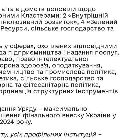
тв та відомств доповіли щодо
орними Кластерами: 2 «Внутрішній
 інклюзивний розвиток», 4 «Зелений
«Ресурси, сільське господарство та
ь у сферах, охоплених відповідними
да підприємництва і надання послуг,
раво, право інтелектуальної
хорона здоров’я, оподаткування,
приємництво та промислова політика,
етика, сільське господарство та
арна та фітосанітарна політика,
оординація структурних інструментів
дання Уряду – максимально
ршення фінального внеску України у
2024 року.
ту, усіх профільних інституцій –