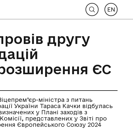
EN
провів другу
дацій
і розширення ЄС
Віцепрем’єр-міністра з питань
ації України Тараса Качки відбулась
изначених у Плані заходів з
омісії, представлених у Звіті про
рення Європейського Союзу 2024