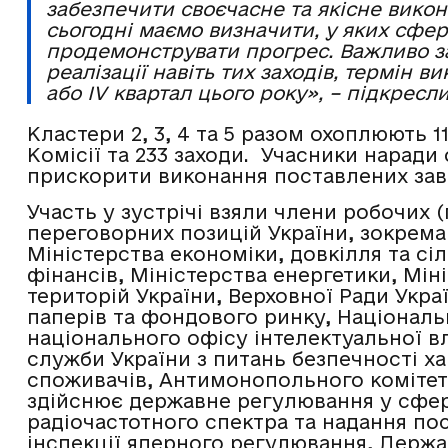
забезпечити своєчасне та якісне викон
сьогодні маємо визначити, у яких сфер
продемонструвати прогрес. Важливо з
реалізації навіть тих заходів, термін 
або IV квартал цього року», – підкресл
Кластери 2, 3, 4 та 5 разом охоплюють 
Комісії та 233 заходи. Учасники наради
прискорити виконання поставлених зав
Участь у зустрічі взяли члени робочих 
переговорних позицій України, зокрема 
Міністерства економіки, довкілля та сі
фінансів, Міністерства енергетики, Мін
територій України, Верховної Ради Украї
паперів та фондового ринку, Національ
національного офісу інтелектуальної вл
служби України з питань безпечності ха
споживачів, Антимонопольного комітету
здійснює державне регулювання у сфер
радіочастотного спектра та надання по
інспекції ядерного регулювання, Держав