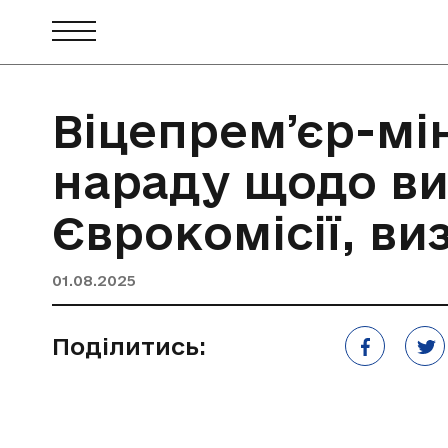
Віцепремʼєр-мін
нараду щодо в
Єврокомісії, в
01.08.2025
Поділитись: