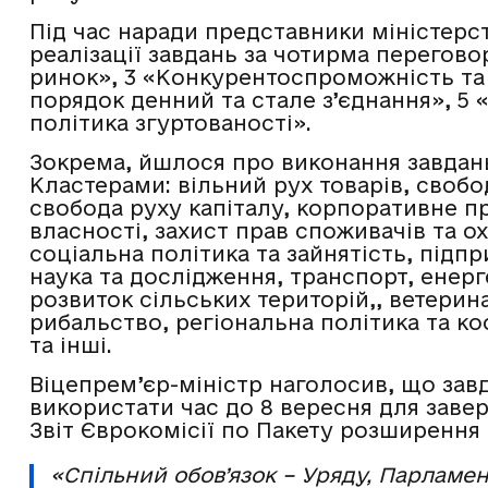
Під час наради представники міністерс
реалізації завдань за чотирма перегов
ринок», 3 «Конкурентоспроможність та
порядок денний та стале з’єднання», 5 
політика згуртованості».
Зокрема, йшлося про виконання завдан
Кластерами: вільний рух товарів, свобо
свобода руху капіталу, корпоративне п
власності, захист прав споживачів та о
соціальна політика та зайнятість, під
наука та дослідження, транспорт, енерг
розвиток сільських територій,, ветерин
рибальство, регіональна політика та к
та інші.
Віцепрем’єр-міністр наголосив, що зав
використати час до 8 вересня для заве
Звіт Єврокомісії по Пакету розширення 
«Спільний обов’язок – Уряду, Парламен