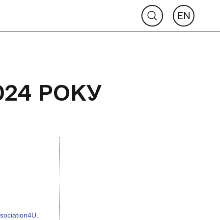
EN
024 РОКУ
sociation4U.