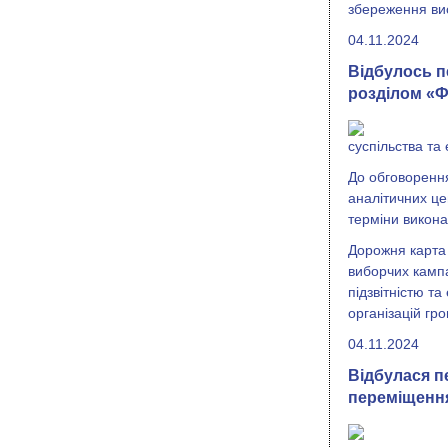
збереження вис
04.11.2024
Відбулось п
розділом «Ф
суспільства та
До обговоренн
аналітичних цен
терміни викона
Дорожня карта 
виборчих кампа
підзвітністю т
організацій гр
04.11.2024
Відбулася п
переміщення