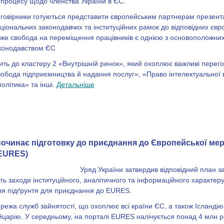
процесу щодо членства України в ЄС.
еговірники готуються представити європейським партнерам презент
іональних законодавчих та інституційних рамок до відповідних єв
адже свобода на переміщення працівників є однією з основоположних
аконодавством ЄС
ить до кластеру 2 «Внутрішній ринок», який охоплює важливі перего
обода підприємництва й надання послуг», «Право інтелектуальної 
олітика» та інші.
Детальніше
починає підготовку до приєднання до Європейської мер
(EURES)
Уряд України затвердив відповідний план за
ть заходи інституційного, аналітичного та інформаційного характер
ня підґрунтя для приєднання до EURES.
ежа служб зайнятості, що охоплює всі країни ЄС, а також Ісландію
царію. У середньому, на порталі EURES налічується понад 4 млн р