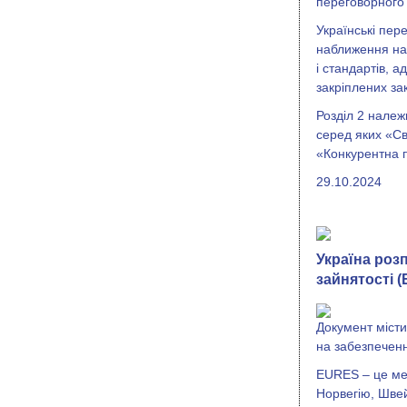
переговорного 
Українські пер
наближення нац
і стандартів, 
закріплених з
Розділ 2 належ
серед яких «Св
«Конкурентна п
29.10.2024
Україна роз
зайнятості 
Документ місти
на забезпечен
EURES – це мер
Норвегію, Швей