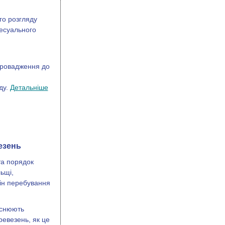
го розгляду
цесуального
 провадження до
ду.
Детальніше
езень
та порядок
ьщі,
мін перебування
йснюють
ревезень, як це