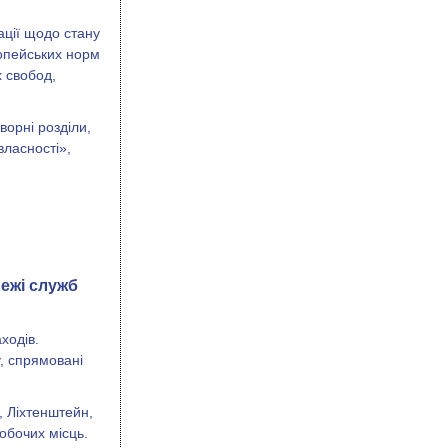
ації щодо стану
ропейських норм
 свобод,
ворні розділи,
власності»,
ежі служб
ходів.
у, спрямовані
, Ліхтенштейн,
обочих місць.