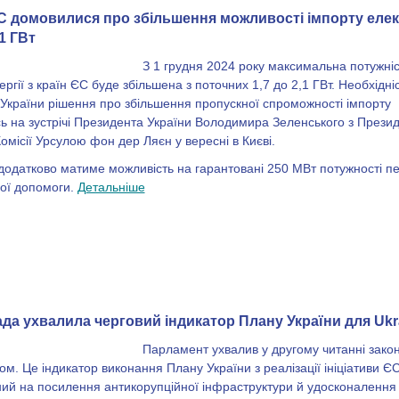
ЄС домовилися про збільшення можливості імпорту елек
,1 ГВт
З 1 грудня 2024 року максимальна потужніс
ргії з країн ЄС буде збільшена з поточних 1,7 до 2,1 ГВт. Необхідн
України рішення про збільшення пропускної спроможності імпорту
ь на зустрічі Президента України Володимира Зеленського з Прези
омісії Урсулою фон дер Ляєн у вересні в Києві.
додатково матиме можливість на гарантовані 250 МВт потужності пе
ної допомоги.
Детальніше
да ухвалила черговий індикатор Плану України для Ukrai
Парламент ухвалив у другому читанні зако
вом. Це індикатор виконання Плану України з реалізації ініціативи Є
лений на посилення антикорупційної інфраструктури й удосконалення