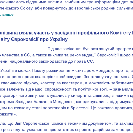
 залишаємось відданими якісним, глибинним трансформаціям для п
пейського Союзу, аби повернутись до європейської родини сильним
льніше
нішина взяла участь у засіданні профільного Комітету
віту Єврокомісії про Україну
Під час засідання був розглянутий прогрес
о членства в ЄС, а також виклики та рекомендації Єврокомісії щодо
женні національного законодавства до права ЄС.
 Україні в межах Пакету розширення містить рекомендацію про те, 
иття переговорних кластерів якнайшвидше. Звертаю увагу, що мова
 класичного підходу, кластер за кластером, а можливість забезпеч
все залежить від нашої спроможності та політичної волі, – зазначил
о цьогорічного звіту, ми готувались у синергії та співпраці з іншими 
окрема Західних Балкан, з Молдовою, координувались, підтримува
ям на кожному етапі переговорів в Брюсселі. Це важлива практика,
овжити».
ла, що Звіт Європейської Комісії є технічним документом, та заклик
розгляду та ухвалення пріоритетних євроінтеграційних законопроє