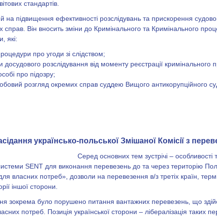
вітових стандартів.
й на підвищення ефективності розслідувань та прискорення судово
х справ. Він вносить зміни до Кримінального та Кримінального про
, які:
роцедури про угоди зі слідством;
и досудового розслідування від моменту реєстрації кримінального
собі про підозру;
собовий розгляд окремих справ суддею Вищого антикорупційного су
асідання українсько-польської Змішаної Комісії з перев
Серед основних тем зустрічі – особливості 
системи SENT для виконання перевезень до та через територію Пол
ля власних потреб», дозволи на перевезення в/з третіх країн, тер
орії іншої сторони.
ання зокрема було порушено питання вантажних перевезень, що зді
ласних потреб. Позиція української сторони – лібералізація таких пе