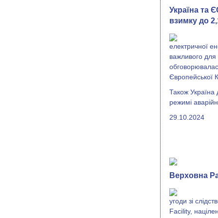
Україна та 
взимку до 2
електричної ене
важливого для 
обговорювалас
Європейської К
Також Україна 
режимі аварій
29.10.2024
Верховна Ра
угоди зі слідст
Facility, наці