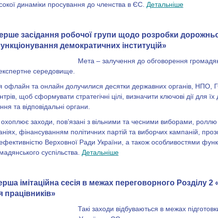
окої динаміки просування до членства в ЄС.
Детальніше
ерше засідання робочої групи щодо розробки дорожньо
ункціонування демократичних інституцій»
Мета – залучення до обговорення громадя
 експертне середовище.
я офлайн та онлайн долучилися десятки державних органів, НПО, Г
трів, щоб сформувати стратегічні цілі, визначити ключові дії для їх
ння та відповідальні органи.
охоплює заходи, пов’язані з вільними та чесними виборами, роллю
ніях, фінансуванням політичних партій та виборчих кампаній, проз
а ефективністю Верховної Ради України, а також особливостями фун
омадянського суспільства.
Детальніше
ерша імітаційна сесія в межах переговорного Розділу 2
 працівників»
Такі заходи відбуваються в межах підготовк