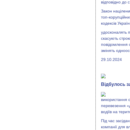
відповідно до с
Закон націлени
топ-корупційни
кодексів України
удосконалять п
скасують строк
повідомлення о
змінять одноо
29.10.2024
Відбулось з
використання 
перевезення «д
водіїв на терит
Під час засід
компанії для в