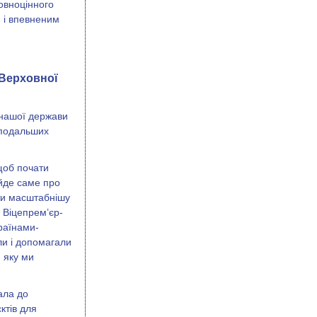
овноцінного
 і впевненим
 Верховної
 нашої держави
 подальших
щоб почати
 йде саме про
ити масштабнішу
а Віцепрем’єр-
країнами-
ли і допомагали
 яку ми
ала до
ктів для