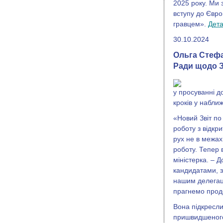
2025 року. Ми
вступу до Євро
гравцем».
Дета
30.10.2024
Ольга Стефа
Ради щодо З
у просуванні д
кроків у набли
«Новий Звіт по
роботу з відкр
рух не в межах
роботу. Тепер 
міністерка. – Д
кандидатами, з
нашим делегаці
прагнемо прод
Вона підкресли
пришвидшеного 