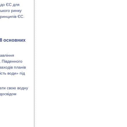
 до ЄС для
ського ринку
принципів ЄС.
 8 основних
равління
, Південного
заходів планів
сть води» під
вати свою водну
 досвідом