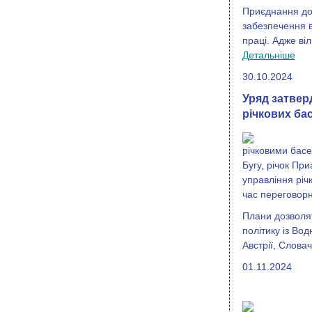
Приєднання до
забезпечення в
праці. Адже ві
Детальніше
30.10.2024
Уряд затвер
річкових ба
річковими басе
Бугу, річок Пр
управління річ
час переговорн
Плани дозволят
політику із Во
Австрії, Слова
01.11.2024