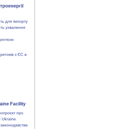
троенергії
ть для імпорту
ість ухвалення
денткою
ретоків з ЄС в
ne Facility
нопроєкт про
С Ukraine
 законодавства