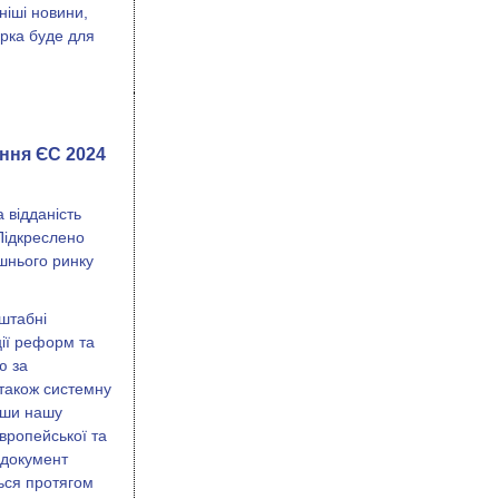
ніші новини,
ірка буде для
ення ЄС 2024
а відданість
Підкреслено
ішнього ринку
штабні
ції реформ та
ю за
 також системну
вши нашу
європейської та
 документ
ться протягом