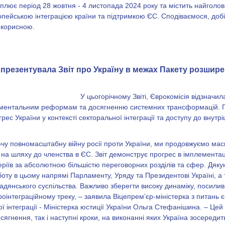
плює період 28 жовтня - 4 листопада 2024 року та містить найголов
ропейською інтеграцією країни та підтримкою ЄС. Сподіваємося, доб
 корисною.
 презентувала Звіт про Україну в межах Пакету розшир
У цьогорічному Звіті, Єврокомісія відзначил
ментальним реформам та досягненню системних трансформацій. 
рес України у контексті секторальної інтеграції та доступу до внутр
чу повномасштабну війну росії проти України, ми продовжуємо мас
на шляху до членства в ЄС. Звіт демонструє прогрес в імплемента
еріїв за абсолютною більшістю переговорних розділів та сфер. Дяку
оту в цьому напрямі Парламенту, Уряду та Президентові Україні, а
адянського суспільства. Важливо зберегти високу динаміку, посили
роінтеграційному треку, – заявила Віцепремʼєр-міністерка з питань 
ї інтеграції - Міністерка юстиції України Ольга Стефанішина. – Цей
сягнення, так і наступні кроки, на виконанні яких Україна зосереди