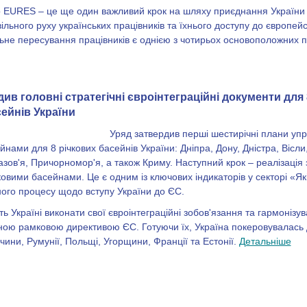
 EURES – це ще один важливий крок на шляху приєднання України
ільного руху українських працівників та їхнього доступу до європей
льне пересування працівників є однією з чотирьох основоположних 
див головні стратегічні євроінтеграційні документи для
сейнів України
Уряд затвердив перші шестирічні плани уп
йнами для 8 річкових басейнів України: Дніпра, Дону, Дністра, Вісли
иазов'я, Причорномор'я, а також Криму. Наступний крок – реалізація 
ковими басейнами. Це є одним із ключових індикаторів у секторі «Які
ого процесу щодо вступу України до ЄС.
ь Україні виконати свої євроінтеграційні зобов'язання та гармонізу
дною рамковою директивою ЄС. Готуючи їх, Україна покеровувалась
ччини, Румунії, Польщі, Угорщини, Франції та Естонії.
Детальніше