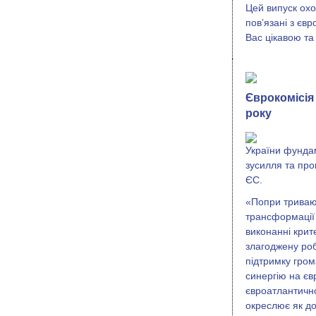
Цей випуск охо
повʼязані з єв
Вас цікавою та
Єврокомісія
року
України фунда
зусилля та прог
ЄС.
«Попри триваю
трансформації 
виконанні крит
злагоджену роб
підтримку гром
синергію на єв
євроатлантично
окреслює як до