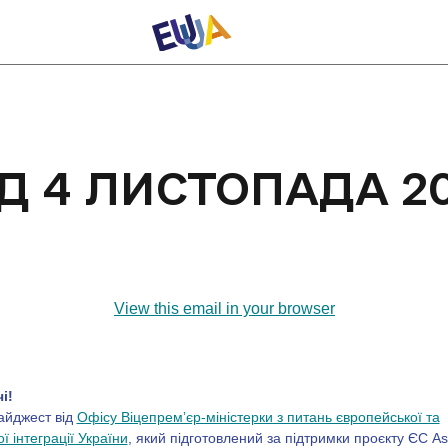
ІД 4 ЛИСТОПАДА 2
View this email in your browser
і!
айджест від
Офісу Віцепремʼєр-міністерки з питань європейської та
ї інтеграції України
, який підготовлений за підтримки проєкту ЄС As