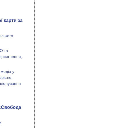
ї карти за
нського
О та
 досягнення,
 медіа у
орістю,
кціонування
 «Свобода
и