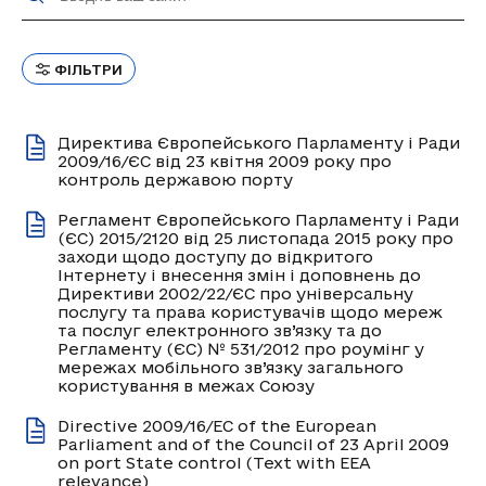
ФІЛЬТРИ
Директива Європейського Парламенту і Ради
2009/16/ЄС від 23 квітня 2009 року про
контроль державою порту
Регламент Європейського Парламенту і Ради
(ЄС) 2015/2120 від 25 листопада 2015 року про
заходи щодо доступу до відкритого
Інтернету і внесення змін і доповнень до
Директиви 2002/22/ЄС про універсальну
послугу та права користувачів щодо мереж
та послуг електронного зв’язку та до
Регламенту (ЄС) № 531/2012 про роумінг у
мережах мобільного зв’язку загального
користування в межах Союзу
Directive 2009/16/EC of the European
Parliament and of the Council of 23 April 2009
on port State control (Text with EEA
relevance)