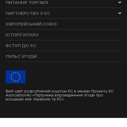
ПИТАННЯ ТОРГІВЛІ
ПАРТНЕРСТВО З ЄС
ЄВРОПЕЙСЬКИЙ СОЮЗ
ІСТОРІЇ УСПІХУ
ВСТУП ДО ЄС
ПУЛЬС УГОДИ
Веб-сайт розроблений коштом ЄС в межах Проекту ЄС
Association4U «Підтримка впровадження Угоди про
асоціацію між Україною та ЄС»