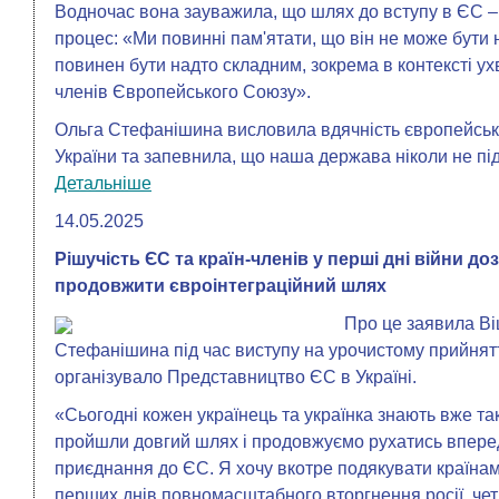
Водночас вона зауважила, що шлях до вступу в ЄС 
процес: «Ми повинні пам'ятати, що він не може бути н
повинен бути надто складним, зокрема в контексті ух
членів Європейського Союзу».
Ольга Стефанішина висловила вдячність європейськ
України та запевнила, що наша держава ніколи не підв
Детальніше
14.05.2025
Рішучість ЄС та країн-членів у перші дні війни 
продовжити євроінтеграційний шлях
Про це заявила Ві
Стефанішина під час виступу на урочистому прийнят
організувало Представництво ЄС в Україні.
«Сьогодні кожен українець та українка знають вже та
пройшли довгий шлях і продовжуємо рухатись вперед 
приєднання до ЄС. Я хочу вкотре подякувати країнам
перших днів повномасштабного вторгнення росії, четв