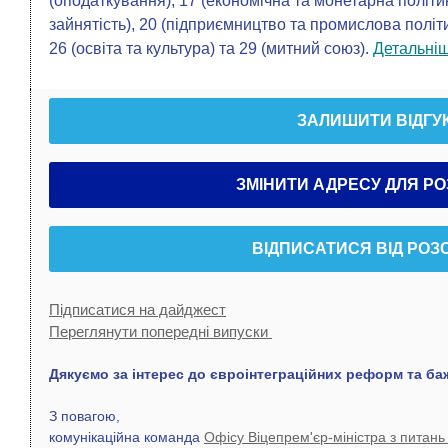
(оподаткування), 17 (економічна та монетарна політик
зайнятість), 20 (підприємництво та промислова політи
26 (освіта та культура) та 29 (митний союз).
Детальні
ЗАЛИШИТИ ВІДГУ
ЗМІНИТИ АДРЕСУ ДЛЯ Р
ВІДПИСАТИСЯ ВІД РОЗ
Підписатися на дайджест
Переглянути попередні випуски
Дякуємо за інтерес до євроінтеграційних реформ та ба
З повагою,
комунікаційна команда
Офісу Віцепрем'єр-міністра з питань