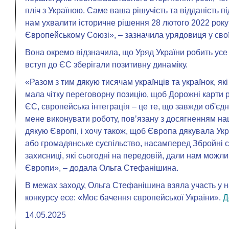
пліч з Україною. Саме ваша рішучість та відданість п
нам ухвалити історичне рішення 28 лютого 2022 року
Європейському Союзі», – зазначила урядовиця у свої
Вона окремо відзначила, що Уряд України робить ус
вступ до ЄС зберігали позитивну динаміку.
«Разом з тим дякую тисячам українців та українок, як
мала чітку переговорну позицію, щоб Дорожні карти 
ЄС, європейська інтеграція – це те, що завжди об'єдн
мене виконувати роботу, повʼязану з досягненням наш
дякую Європі, і хочу також, щоб Європа дякувала Укр
або громадянське суспільство, насамперед Збройні си
захисниці, які сьогодні на передовій, дали нам можл
Європи», – додала Ольга Стефанішина.
В межах заходу, Ольга Стефанішина взяла участь у 
конкурсу есе: «Моє бачення європейської України».
Д
14.05.2025