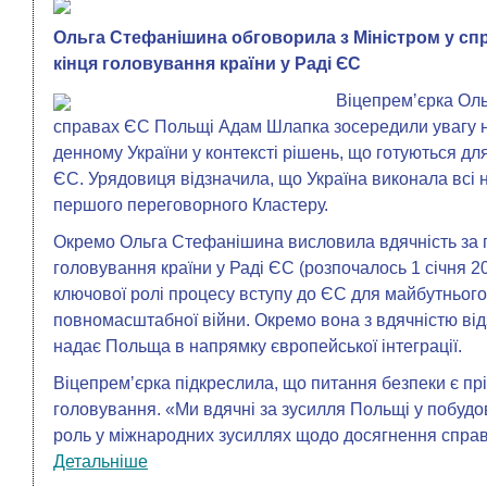
Ольга Стефанішина обговорила з Міністром у сп
кінця головування країни у Раді ЄС
Віцепремʼєрка Оль
справах ЄС Польщі Адам Шлапка зосередили увагу н
денному України у контексті рішень, що готуються д
ЄС. Урядовиця відзначила, що Україна виконала всі н
першого переговорного Кластеру.
Окремо Ольга Стефанішина висловила вдячність за п
головування країни у Раді ЄС (розпочалось 1 січня 20
ключової ролі процесу вступу до ЄС для майбутнього 
повномасштабної війни. Окремо вона з вдячністю від
надає Польща в напрямку європейської інтеграції.
Віцепремʼєрка підкреслила, що питання безпеки є пр
головування. «Ми вдячні за зусилля Польщі у побудо
роль у міжнародних зусиллях щодо досягнення спра
Детальніше