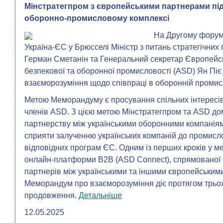
Мінстратегпром з європейськими партнерами під
оборонно-промисловому комплексі
На Другому форум
Україна-ЄС у Брюсселі Міністр з питань стратегічних
Герман Сметанін та Генеральний секретар Європейськ
безпекової та оборонної промисловості (ASD) Ян Пі
взаєморозуміння щодо співпраці в оборонній промис
Метою Меморандуму є просування спільних інтересів 
членів ASD. З цією метою Мінстратегпром та ASD до
партнерству між українськими оборонними компанія
сприяти залученню українських компаній до промисл
відповідних програм ЄС. Одним із перших кроків у 
онлайн-платформи B2B (ASD Connect), спрямованої 
партнерів між українськими та іншими європейським
Меморандум про взаєморозуміння діє протягом трьох
продовження.
Детальніше
12.05.2025