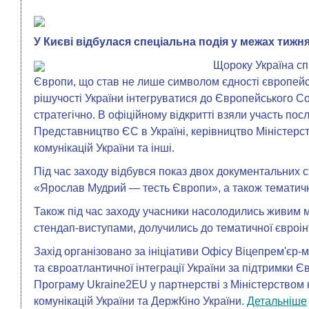
У Києві відбулася спеціальна подія у межах тиж
Щороку Україна сп
Європи, що став не лише символом єдності європейс
рішучості України інтегруватися до Європейського Сою
стратегічно. В офіційному відкритті взяли участь по
Представництво ЄС в Україні, керівництво Міністерст
комунікацій України та інші.
Під час заходу відбувся показ двох документальних 
«Ярослав Мудрий — тесть Європи», а також тематичн
Також під час заходу учасники насолодились живим 
стендап-виступами, долучились до тематичної євроінт
Захід організовано за ініціативи Офісу Віцепрем'єр-м
та євроатлантичної інтеграції України за підтримки 
Програму Ukraine2EU у партнерстві з Міністерством к
комунікацій України та ДержКіно України.
Детальніше