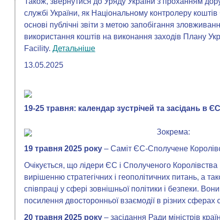
Також, звернутися до Уряду України з проханням до
службі України, як Національному контролеру коштів
основі публічні звіти з метою запобігання зловживан
використання коштів на виконання заходів Плану Укр
Facility.
Детальніше
13.05.2025
19-25 травня: календар зустрічей та засідань в Є
Зокрема:
19 травня 2025 року
– Саміт ЄС-Сполучене Королів
Очікується, що лідери ЄС і Сполученого Королівства 
вирішенню стратегічних і геополітичних питань, а 
співпраці у сфері зовнішньої політики і безпеки. Во
посилення двосторонньої взаємодії в різних сферах 
20 травня 2025 року
– засідання Ради міністрів краї