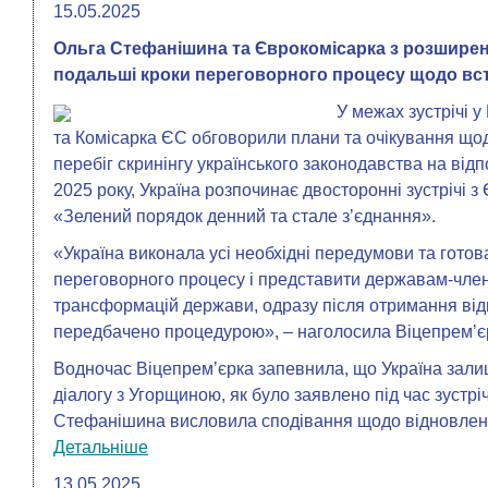
15.05.2025
Ольга Стефанішина та Єврокомісарка з розшире
подальші кроки переговорного процесу щодо вс
У межах зустрічі у
та Комісарка ЄС обговорили плани та очікування що
перебіг скринінгу українського законодавства на від
2025 року, Україна розпочинає двосторонні зустрічі з
«Зелений порядок денний та стале зʼєднання».
«Україна виконала усі необхідні передумови та готов
переговорного процесу і представити державам-чле
трансформацій держави, одразу після отримання відп
передбачено процедурою», – наголосила Віцепремʼє
Водночас Віцепремʼєрка запевнила, що Україна зали
діалогу з Угорщиною, як було заявлено під час зустрі
Стефанішина висловила сподівання щодо відновленн
Детальніше
13.05.2025