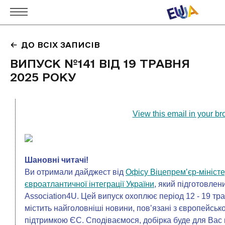
ДО ВСІХ ЗАПИСІВ
ВИПУСК №141 ВІД 19 ТРАВНЯ
2025 РОКУ
View this email in your b
Шановні читачі!
Ви отримали дайджест від
Офісу Віцепремʼєр-міністе
євроатлантичної інтеграції України
, який підготовлен
Association4U. Цей випуск охоплює період 12 - 19 тр
містить найголовніші новини, повʼязані з європейсько
підтримкою ЄС. Сподіваємося, добірка буде для Вас 