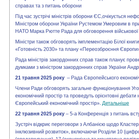
справах та з питань оборони
Під час зустрічі міністрів оборони ЄС,очікується не
Міністром оборони України Рустемом Умеровим в при
НАТО Марка Рютте Рада для обговорення військової п
Міністри також обговорять імплементацію Білої книги
«Готовність 2030» та плану «Переозброєння Європи»
Рада міністрів закордонних справ також планує про
думками з міністром закордонних справ України Анд
21 травня 2025 року
– Рада Європейського економі
Члени Ради обговорять загальне функціонування Уг
економічний простір та проведуть орієнтовні дебати 
Європейський економічний простір».
Детальніше
22 травня 2025 року
– 5-а Конференція з питань вст
Зустріч відкриє переговори з Албанією щодо Класте
інклюзивний розвиток», включаючи Розділи 10 (цифро