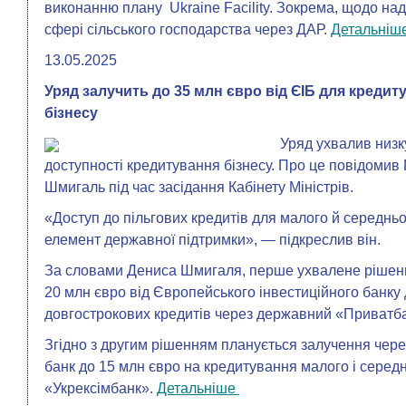
виконанню плану Ukraine Facility. Зокрема, щодо на
сфері сільського господарства через ДАР.
Детальніш
13.05.2025
Уряд залучить до 35 млн євро від ЄІБ для креди
бізнесу
Уряд ухвалив низ
доступності кредитування бізнесу. Про це повідомив 
Шмигаль під час засідання Кабінету Міністрів.
«Доступ до пільгових кредитів для малого й середнь
елемент державної підтримки», — підкреслив він.
За словами Дениса Шмигаля, перше ухвалене рішен
20 млн євро від Європейського інвестиційного банку 
довгострокових кредитів через державний «Приватб
Згідно з другим рішенням планується залучення чер
банк до 15 млн євро на кредитування малого і серед
«Укрексімбанк».
Детальніше