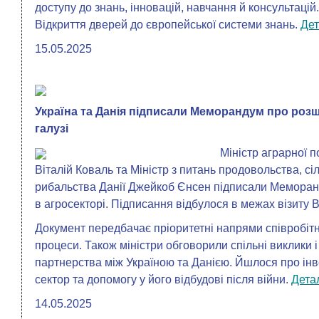
доступу до знань, інновацій, навчання й консультацій.
Відкриття дверей до європейської системи знань.
Де
15.05.2025
Україна та Данія підписали Меморандум про розш
галузі
Міністр аграрної п
Віталій Коваль та Міністр з питань продовольства, сі
рибальства Данії Джейкоб Єнсен підписали Мемора
в агросекторі. Підписання відбулося в межах візиту В
Документ передбачає пріоритетні напрями співробітни
процеси. Також міністри обговорили спільні виклики 
партнерства між Україною та Данією. Йшлося про інве
сектор та допомогу у його відбудові після війни.
Дета
14.05.2025