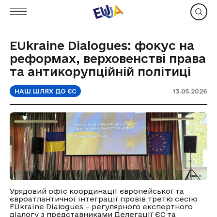
EUkraine Dialogues: фокус на
реформах, верховенстві права
та антикорупційній політиці
НАШ ШЛЯХ ДО ЄС
13.05.2026
Урядовий офіс координації європейської та
євроатлантичної інтеграції провів третю сесію
EUkraine Dialogues – регулярного експертного
діалогу з представниками Делегації ЄС та