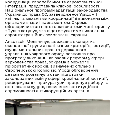
координації європейської та євроатлантичної
інтеграції, представила ключові особливості
Національної програми адаптації законодавства
України до права ЄС, затвердженої Урядом 1
квітня, та механізми координації її виконання між
органами влади і парламентом. Окремо
обговорили стан підготовки системи моніторингу
«Пульс вступу», яка відстежуватиме виконання
євроінтеграційних зобов’язань України.
Анастасія Мельничук, державна експертка
експертної групи з політичних критеріїв, юстиції,
фундаментальних прав та державного
управління Урядового офісу, розповіла про
прогрес у виконанні ключових реформ у сфері
верховенства права, зокрема в межах 10
пріоритетних кроків, визначених спільно з
Європейською Комісією. У ході обговорення
детально розглянули стан підготовки
законодавчих змін у сфері кримінальної юстиції,
реформування прокуратури, процедур добору та
оцінювання суддів, посилення інституційної
спроможності антикорупційних органів.