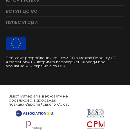
ІСТОРІЇ УСПІХУ
ВСТУП ДО ЄС
ПУЛЬС УГОДИ
Веб-сайт розроблений коштом ЄС в межах Проекту ЄС
Association4U «Підтримка впровадження Угоди про
асоціацію між Україною та ЄС»
Зміст матеріалів веб-сайту не
обов'язково відображає
позицію Європейського Союзу.