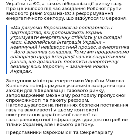
України та ЄС, а також лібералізації ринку газу.
Про це йшлося під час засідання Робочої групи
високого рівня Україна-ЄС з реформування
енергетичного сектору, що відбулося 10 березня.
«Ми дякуємо Єврокомісії за солідарність і
партнерство, які допомагають Україні
утримувати енергетичну стійкість у ці складні
часи. Європейська інтеграція України –
неминучий і невідворотний процес, а енергетика
– його важлива складова. Тому ми продовжуємо
співпрацю щодо інтеграції наших енергетичних
ринків, що дозволить посилити енергетичну
безпеку всієї Європи», – зазначив Роман
Андарак.
Заступник міністра енергетики України Микола
Колісник поінформував учасників засідання про
заходи для лібералізації газового ринку,
запровадження механізму розподілу пропускної
спроможності та пакету реформ.
Наголошувалося на питаннях безпеки постачання
газу та важливості у цьому контексті
використання української газової та
газотранспортної інфраструктури для потреб не
тільки України, але і всього регіону.
Представники Єврокомісії та Секретаріату