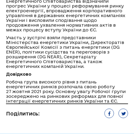
Енергетичного Співтовариства відзначили
прогрес України у процесі реформування ринку
електроенергії, впровадження корпоративного
управління в державних енергетичних компаніях
України і висловили сподівання щодо
продовження ухвалення нормативних актів в
межах процесу вступу України до ЄС.
Участь у зустрічі взяли представники
Міністерства енергетики України, Директоратів
Європейської Комісії з питань енергетики (DG
ENER), політики сусідства та переговорів з
розширення (DG NEAR), Секретаріату
Енергетичного Співтовариства, а також
енергетичних компаній України.
Довідково
Робоча група високого рівня з питань
енергетичних ринків розпочала свою роботу
27 жовтня 2021 року. Основну увагу Робочої групи
зосереджено на ринкових реформах для повної
інтеграції енергетичних ринків України та ЄС.
Поділитись: