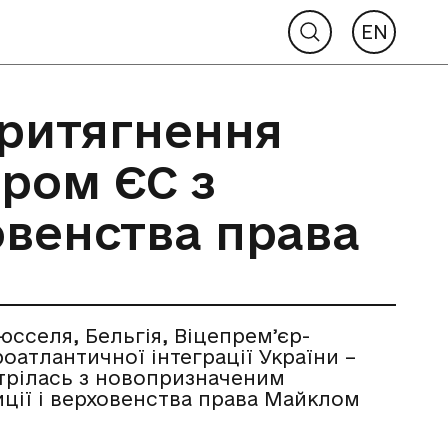
EN
притягнення
аром ЄС з
ховенства права
рюсселя, Бельгія, Віцепремʼєр-
оатлантичної інтеграції України –
стрілась з новопризначеним
иції і верховенства права Майклом