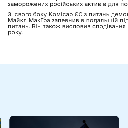
заморожених російських активів для по
Зі свого боку Комісар ЄС з питань демок
Майкл МакГра запевнив в подальшій пі
питань. Він також висловив сподівання 
року.