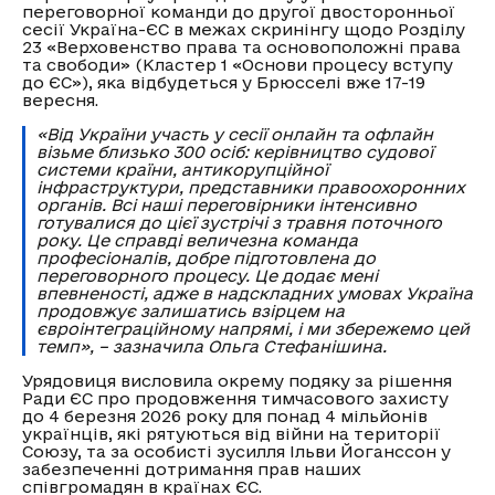
переговорної команди до другої двосторонньої
сесії Україна-ЄС в межах скринінгу щодо Розділу
23 «Верховенство права та основоположні права
та свободи» (Кластер 1 «Основи процесу вступу
до ЄС»), яка відбудеться у Брюсселі вже 17-19
вересня.
«Від України участь у сесії онлайн та офлайн
візьме близько 300 осіб: керівництво судової
системи країни, антикорупційної
інфраструктури, представники правоохоронних
органів. Всі наші переговірники інтенсивно
готувалися до цієї зустрічі з травня поточного
року. Це справді величезна команда
професіоналів, добре підготовлена до
переговорного процесу. Це додає мені
впевненості, адже в надскладних умовах Україна
продовжує залишатись взірцем на
євроінтеграційному напрямі, і ми збережемо цей
темп», – зазначила Ольга Стефанішина.
Урядовиця висловила окрему подяку за рішення
Ради ЄС про продовження тимчасового захисту
до 4 березня 2026 року для понад 4 мільйонів
українців, які рятуються від війни на території
Союзу, та за особисті зусилля Ільви Йоганссон у
забезпеченні дотримання прав наших
співгромадян в країнах ЄС.