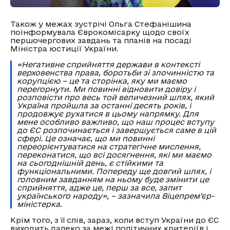
Також у межах зустрічі Ольга Стефанішина
поінформувала Єврокомісарку щодо своїх
першочергових завдань та планів на посаді
Міністра юстиції України.
«Негативне сприйняття держави в контексті
верховенства права, боротьби зі злочинністю та
корупцією – це та сторінка, яку ми маємо
перегорнути. Ми повинні відновити довіру і
розповісти про весь той величезний шлях, який
Україна пройшла за останні десять років, і
продовжує рухатися в цьому напрямку. Для
мене особливо важливо, що наш процес вступу
до ЄС розпочинається і завершується саме в цій
сфері. Це означає, що ми повинні
переорієнтуватися на стратегічне мислення,
переконатися, що всі досягнення, які ми маємо
на сьогоднішній день, є стійкими та
функціональними. Попереду ще довгий шлях, і
головним завданням на ньому буде змінити це
сприйняття, адже це, перш за все, запит
українського народу», – зазначила Віцепрем’єр-
міністерка.
Крім того, з її слів, зараз, коли вступ України до ЄС
виходить далеко за межі політичних критеріїв і