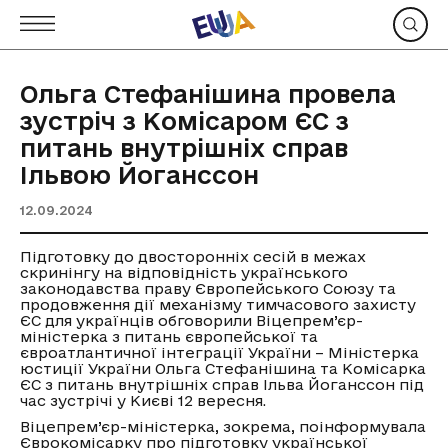
Ольга Стефанішина провела
зустріч з Комісаром ЄС з
питань внутрішніх справ
Ільвою Йоганссон
12.09.2024
Підготовку до двосторонніх сесій в межах
скринінгу на відповідність українського
законодавства праву Європейського Союзу та
продовження дії механізму тимчасового захисту
ЄС для українців обговорили Віцепрем’єр-
міністерка з питань європейської та
євроатлантичної інтеграції України – Міністерка
юстиції України Ольга Стефанішина та Комісарка
ЄС з питань внутрішніх справ Ільва Йоганссон під
час зустрічі у Києві 12 вересня.
Віцепрем’єр-міністерка, зокрема, поінформувала
Єврокомісарку про підготовку української