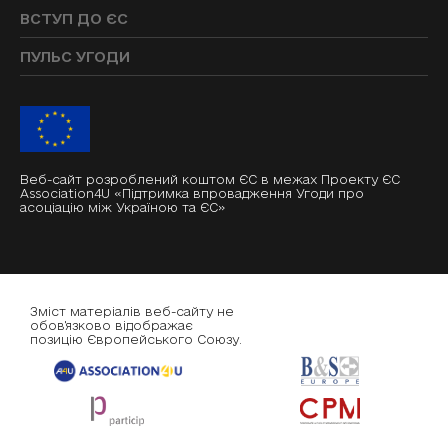
ВСТУП ДО ЄС
ПУЛЬС УГОДИ
Веб-сайт розроблений коштом ЄС в межах Проекту ЄС
Association4U «Підтримка впровадження Угоди про
асоціацію між Україною та ЄС»
Зміст матеріалів веб-сайту не
обов'язково відображає
позицію Європейського Союзу.