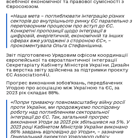
всебічної економічної та правової сумісності з
Євросоюзом.
«Наша мета – поглиблювати інтеграцію різних
секторів до внутрішнього ринку ЄС паралельно з
переговорним процесом про вступ до ЄС.
Конкретні пропозиції щодо інтеграції в
цифровій, енергетичній, економічній та інших
сферах вже узгоджені з стороною ЄС», –
прокоментувала Ольга Стефанішина.
Звіт підготовлено Урядовим офісом координації
європейської та євроатлантичної інтеграції
Секретаріату Кабінету Міністрів України. Дизайн
та верстка звіту здійснена за підтримки проєкту
ЄС Association4U.
Прогрес виконання зобов’язань, передбачених
Угодою про асоціацію між Україною та ЄС, за
2023 рік складає 88%.
«Попри триваючу повномасштабну війну росії
проти України, ми продовжуємо послідовну
роботу над поглибленням секторальної
інтеграції до ЄС. Так, загальний прогрес
виконання Угоди за 2023 рік збільшився на 5%. У
2023 році Кабінетом Міністрів України виконано
86% завдань відповідно до Угоди», – зазначив
Генеральний директор Урядового офісу