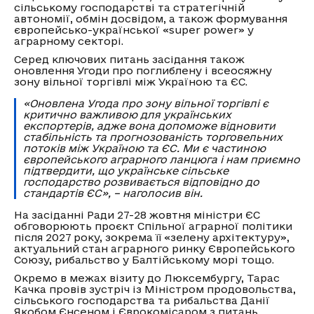
сільському господарстві та стратегічній
автономії, обмін досвідом, а також формування
європейсько-української «super power» у
аграрному секторі.
Серед ключових питань засідання також
оновлення Угоди про поглиблену і всеосяжну
зону вільної торгівлі між Україною та ЄС.
«Оновлена Угода про зону вільної торгівлі є
критично важливою для українських
експортерів, адже вона допоможе відновити
стабільність та прогнозованість торговельних
потоків між Україною та ЄС. Ми є частиною
європейського аграрного ланцюга і нам приємно
підтвердити, що українське сільське
господарство розвивається відповідно до
стандартів ЄС», – наголосив він.
На засіданні Ради 27-28 жовтня міністри ЄС
обговорюють проєкт Спільної аграрної політики
після 2027 року, зокрема її «зелену архітектуру»,
актуальний стан аграрного ринку Європейського
Союзу, рибальство у Балтійському морі тощо.
Окремо в межах візиту до Люксембургу, Тарас
Качка провів зустріч із Міністром продовольства,
сільського господарства та рибальства Данії
Якобом Єнсеном і Єврокомісаром з питань