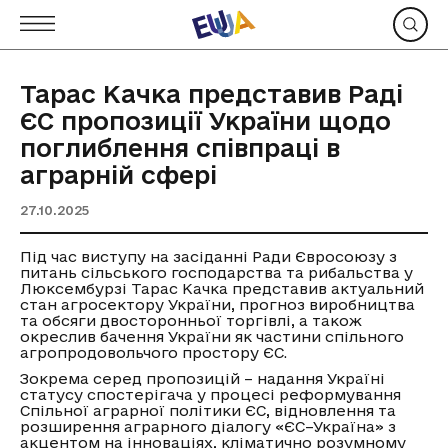
Тарас Качка представив Раді
ЄС пропозиції України щодо
поглиблення співпраці в
аграрній сфері
27.10.2025
Під час виступу на засіданні Ради Євросоюзу з
питань сільського господарства та рибальства у
Люксембурзі Тарас Качка представив актуальний
стан агросектору України, прогноз виробництва
та обсяги двосторонньої торгівлі, а також
окреслив бачення України як частини спільного
агропродовольчого простору ЄС.
Зокрема серед пропозицій – надання Україні
статусу спостерігача у процесі реформування
Спільної аграрної політики ЄС, відновлення та
розширення аграрного діалогу «ЄС–Україна» з
акцентом на інноваціях, кліматично розумному