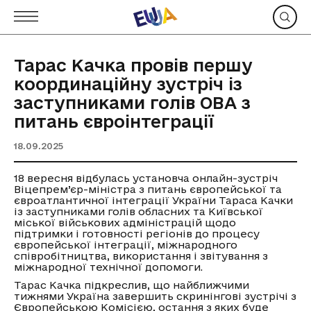
Тарас Качка провів першу
координаційну зустріч із
заступниками голів ОВА з
питань євроінтеграції
18.09.2025
18 вересня відбулась установча онлайн-зустріч
Віцепрем’єр-міністра з питань європейської та
євроатлантичної інтеграції України Тараса Качки
із заступниками голів обласних та Київської
міської військових адміністрацій щодо
підтримки і готовності регіонів до процесу
європейської інтеграції, міжнародного
співробітництва, використання і звітування з
міжнародної технічної допомоги.
Тарас Качка підкреслив, що найближчими
тижнями Україна завершить скринінгові зустрічі з
Європейською Комісією, остання з яких буде