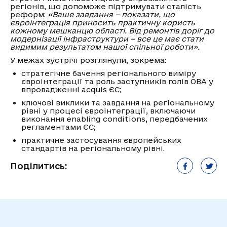
регіонів, що допоможе підтримувати сталість
реформ:
«Ваше завдання – показати, що
євроінтеграція приносить практичну користь
кожному мешканцю області. Від ремонтів доріг до
модернізації інфраструктури – все це має стати
видимим результатом нашої спільної роботи».
У межах зустрічі розглянули, зокрема:
стратегічне бачення регіонального виміру
євроінтеграції та роль заступників голів ОВА у
впровадженні acquis ЄС;
ключові виклики та завдання на регіональному
рівні у процесі євроінтеграції, включаючи
виконання enabling conditions, передбачених
регламентами ЄС;
практичне застосування європейських
стандартів на регіональному рівні.
Поділитись: