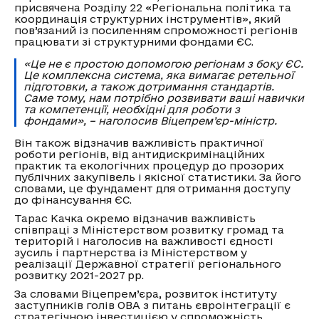
присвячена Розділу 22 «Регіональна політика та
координація структурних інструментів», який
пов’язаний із посиленням спроможності регіонів
працювати зі структурними фондами ЄС.
«Це не є простою допомогою регіонам з боку ЄС.
Це комплексна система, яка вимагає ретельної
підготовки, а також дотримання стандартів.
Саме тому, нам потрібно розвивати ваші навички
та компетенції, необхідні для роботи з
фондами», – наголосив Віцепрем’єр-міністр.
Він також відзначив важливість практичної
роботи регіонів, від антидискримінаційних
практик та екологічних процедур до прозорих
публічних закупівель і якісної статистики. За його
словами, це фундамент для отримання доступу
до фінансування ЄС.
Тарас Качка окремо відзначив важливість
співпраці з Міністерством розвитку громад та
територій і наголосив на важливості єдності
зусиль і партнерства із Міністерством у
реалізації Державної стратегії регіонального
розвитку 2021-2027 рр.
За словами Віцепрем’єра, розвиток інституту
заступників голів ОВА з питань євроінтеграції є
стратегічною інвестицією у спроможність