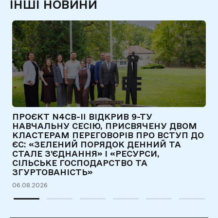
ІНШІ НОВИНИ
ПРОЄКТ N4CB-II ВІДКРИВ 9-ТУ
Є
НАВЧАЛЬНУ СЕСІЮ, ПРИСВЯЧЕНУ ДВОМ
Т
КЛАСТЕРАМ ПЕРЕГОВОРІВ ПРО ВСТУП ДО
Д
ЄС: «ЗЕЛЕНИЙ ПОРЯДОК ДЕННИЙ ТА
31
СТАЛЕ З’ЄДНАННЯ» І «РЕСУРСИ,
СІЛЬСЬКЕ ГОСПОДАРСТВО ТА
ЗГУРТОВАНІСТЬ»
06.08.2026