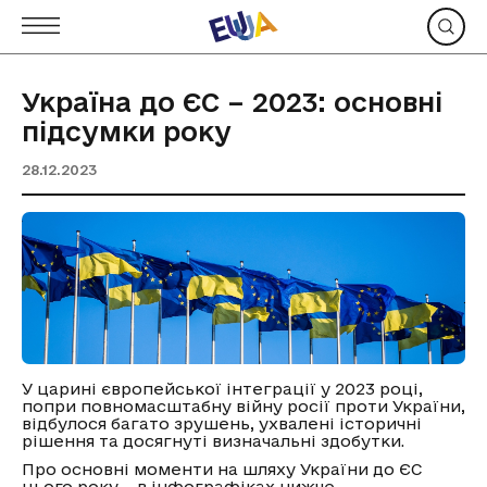
Україна до ЄС – 2023: основні
підсумки року
28.12.2023
У царині європейської інтеграції у 2023 році,
попри повномасштабну війну росії проти України,
відбулося багато зрушень, ухвалені історичні
рішення та досягнуті визначальні здобутки.
Про основні моменти на шляху України до ЄС
цього року – в інфографіках нижче.