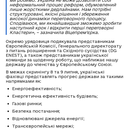
ми робимо. Україна не може дозволити собі
неформальний процес реформ, обумовлений
лише жорсткими дедлайнами. Нам потрібні
структуровані, якісні рішення і збереження
високої динаміки переговорного процесу.
Сподіваюся, ми якнайшвидше зможемо зробити
наступний крок і відкрити перші переговорні
Кластери», – зазначила Віцепрем’єрка.
Окремо урядовиця подякувала представникам
Європейській Комісії, Генерального директорату
з питань розширення та Східного сусідства (DG
ENEST), а також представникам української
команди за щоденну роботу, що наближає нашу
державу до членства у Європейському Союзі.
В межах скринінгу 8 та 9 липня, українські
фахівці представлять прогрес держави за такими
напрямками як:
Енергоефективність;
Енергетична ефективність будівель;
Газові ринки;
Безпека постачання;
Відновлювані джерела енергії;
Трансєвропейські мережі;