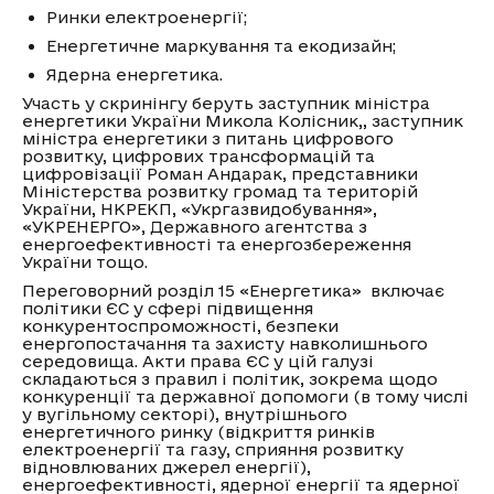
Ринки електроенергії;
Енергетичне маркування та екодизайн;
Ядерна енергетика.
Участь у скринінгу беруть заступник міністра
енергетики України Микола Колісник,, заступник
міністра енергетики з питань цифрового
розвитку, цифрових трансформацій та
цифровізації Роман Андарак, представники
Міністерства розвитку громад та територій
України, НКРЕКП, «Укргазвидобування»,
«УКРЕНЕРГО», Державного агентства з
енергоефективності та енергозбереження
України тощо.
Переговорний розділ 15 «Енергетика» включає
політики ЄС у сфері підвищення
конкурентоспроможності, безпеки
енергопостачання та захисту навколишнього
середовища. Акти права ЄС у цій галузі
складаються з правил і політик, зокрема щодо
конкуренції та державної допомоги (в тому числі
у вугільному секторі), внутрішнього
енергетичного ринку (відкриття ринків
електроенергії та газу, сприяння розвитку
відновлюваних джерел енергії),
енергоефективності, ядерної енергії та ядерної