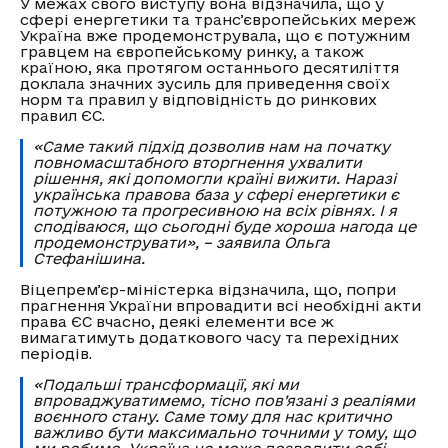
У межах свого виступу вона відзначила, що у
сфері енергетики та трансʼєвропейських мереж
Україна вже продемонструвала, що є потужним
гравцем на європейському ринку, а також
країною, яка протягом останнього десятиліття
доклала значних зусиль для приведення своїх
норм та правил у відповідність до ринкових
правил ЄС.
«Саме такий підхід дозволив нам на початку
повномасштабного вторгнення ухвалити
рішення, які допомогли країні вижити. Наразі
українська правова база у сфері енергетики є
потужною та прогресивною на всіх рівнях. І я
сподіваюся, що сьогодні буде хороша нагода це
продемонструвати», – заявила Ольга
Стефанішина.
Віцепремʼєр-міністерка відзначила, що, попри
прагнення України впровадити всі необхідні акти
права ЄС вчасно, деякі елементи все ж
вимагатимуть додаткового часу та перехідних
періодів.
«Подальші трансформації, які ми
впроваджуватимемо, тісно пов’язані з реаліями
воєнного стану. Саме тому для нас критично
важливо бути максимально точними у тому, що