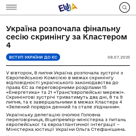
Україна розпочала фінальну
сесію скринінгу за Кластером
4
ВСТУП УКРАЇНИ ДО ЄС
08.07.2025
У вівторок, 8 липня Україна розпочала зустрічі з
Європейською Комісією в межах скринінгу
відповідності українського законодавства до
права ЄС за переговорними розділами 15
«Енергетика» та 21 «Транс’європейські мережі».
Скринінгові зустрічі триватимуть два дні, 8 та 9
липня, та є завершальними в межах Кластера 4
«Зелений порядок денний та стале зʼєднання».
Українську делегацію очолює Головна
переговірниця, Віцепремʼєр-міністерка з питань
європейської та євроатлантичної інтеграції –
Міністерка юстиції України Ольга Стефанішина.