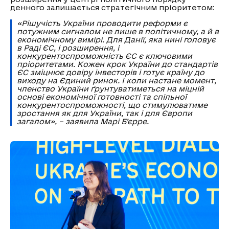
денного залишається стратегічним пріоритетом:
«Рішучість України проводити реформи є
потужним сигналом не лише в політичному, а й в
економічному вимірі. Для Данії, яка нині головує
в Раді ЄС, і розширення, і
конкурентоспроможність ЄС є ключовими
пріоритетами. Кожен крок України до стандартів
ЄС зміцнює довіру інвесторів і готує країну до
виходу на Єдиний ринок. І коли настане момент,
членство України ґрунтуватиметься на міцній
основі економічної готовності та спільної
конкурентоспроможності, що стимулюватиме
зростання як для України, так і для Європи
загалом», – заявила Марі Б’єрре.