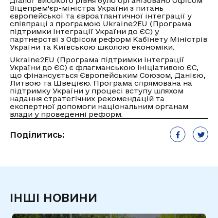
Діалог високого рівня було організовано Офісом
Віцепрем’єр-міністра України з питань
європейської та євроатлантичної інтеграції у
співпраці з програмою Ukraine2EU (Програма
підтримки інтеграції України до ЄС) у
партнерстві з Офісом реформ Кабінету Міністрів
України та Київською школою економіки.
Ukraine2EU (Програма підтримки інтеграції
України до ЄС) є флагманською ініціативою ЄС,
що фінансується Європейським Союзом, Данією,
Литвою та Швецією. Програма спрямована на
підтримку України у процесі вступу шляхом
надання стратегічних рекомендацій та
експертної допомоги національним органам
влади у проведенні реформ.
Поділитись:
ІНШІ НОВИНИ