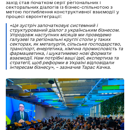
захід став початком серії регіональних і
секторальних діалогів із бізнес-спільнотою з
метою поглиблення конструктивної взаємодії у
процесі євроінтеграції:
«Ця зустріч започатковує системний і
структурований діалог з українським бізнесом.
Упродовж наступних місяців ми проведемо
галузеві та регіональні круглі столи у таких
секторах, як металургія, сільське господарство,
транспорт, енергетика, хімічна промисловість та
фармацевтика, і шукатимемо нові формати
взаємодії. Нам потрібні ваші ідеї, експертиза та
стратегії, щоб реформи в Україні відповідали
інтересам бізнесу», – зазначив Тарас Качка.