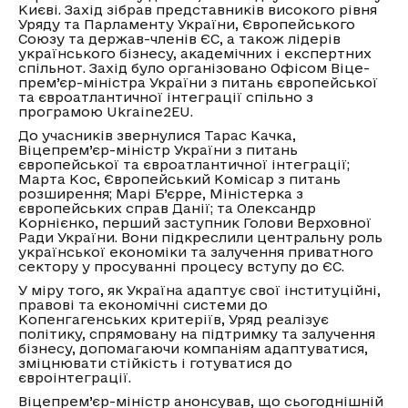
Києві. Захід зібрав представників високого рівня
Уряду та Парламенту України, Європейського
Союзу та держав-членів ЄС, а також лідерів
українського бізнесу, академічних і експертних
спільнот. Захід було організовано Офісом Віце-
прем’єр-міністра України з питань європейської
та євроатлантичної інтеграції спільно з
програмою Ukraine2EU.
До учасників звернулися Тарас Качка,
Віцепрем’єр-міністр України з питань
європейської та євроатлантичної інтеграції;
Марта Кос, Європейський Комісар з питань
розширення; Марі Б’єрре, Міністерка з
європейських справ Данії; та Олександр
Корнієнко, перший заступник Голови Верховної
Ради України. Вони підкреслили центральну роль
української економіки та залучення приватного
сектору у просуванні процесу вступу до ЄС.
У міру того, як Україна адаптує свої інституційні,
правові та економічні системи до
Копенгагенських критеріїв, Уряд реалізує
політику, спрямовану на підтримку та залучення
бізнесу, допомагаючи компаніям адаптуватися,
зміцнювати стійкість і готуватися до
євроінтеграції.
Віцепрем’єр-міністр анонсував, що сьогоднішній