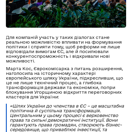
Для компаній участь у таких діалогах стане
реальною можливістю впливати на формування
політики і сприяти тому, щоб реформи не лише
відповідали вимогам ЄС, але й посилювали
конкурентоспроможність і відкривали нові
можливості.
Марта Кос, Єврокомісарка з питань розширення,
наголосила на історичному характері
європейського шляху України, підкресливши, що
це не лише технічний процес, а глибока
трансформація держави та економіки, попри
блокування Угорщиною відкриття переговорних
кластерів для України:
«Шлях України до членства в ЄС – це масштабна
політична й суспільна трансформація.
Центральним у цьому процесі є верховенство
права та сильні демократичні інституції. Вони
гарантують права громадян, створюють бізнес-
середовище, що приваблює інвестиції, та