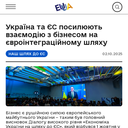
Україна та ЄС посилюють
взаємодію з бізнесом на
євроінтеграційному шляху
НАШ ШЛЯХ ДО ЄС
02.10.2025
Бізнес є рушійною силою європейського
майбутнього України – таким був головний
висновок Діалогу високого рівня «Економіка
України на шляху до ЄС», який відбувся 1 жовтня у