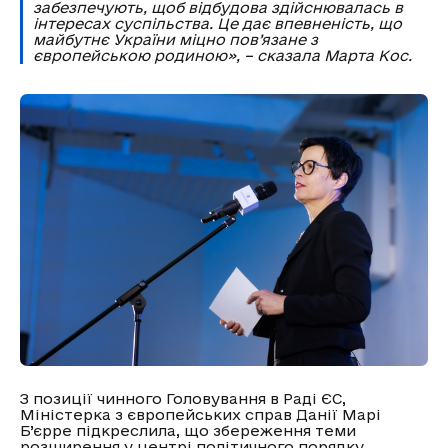
забезпечують, щоб відбудова здійснювалась в
інтересах суспільства. Це дає впевненість, що
майбутнє України міцно пов’язане з
європейською родиною», – сказала Марта Кос.
З позиції чинного Головування в Раді ЄС,
Міністерка з європейських справ Данії Марі
Б’єрре підкреслила, що збереження теми
розширення у центрі політичного порядку