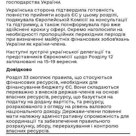
господарства України.
Українська сторона підтвердила готовність
повністю прийняти acquis ЄС у цьому розділі,
подякувала Європейській Комісії за консультації
та підтримку, а також поінформувала про вже
здійснені кроки у сфері. Окремо наголосили на
необхідності пропорційних перехідних періодів
при визначенні майбутніх фінансових зобов’язань
України як країни-члена.
Наступні зустрічі української делегації та
представників Єврокомісії щодо Розділу 12
заплановані на 15-19 вересня.
Довідково
Розділ 33 охоплює правила, що стосуються
фінансових ресурсів, необхідних для
фінансування бюджету ЄС. Вони складаються
переважно з внесків держав-членів на основі
власних ресурсів, ресурсу, що базується на
податку на додану вартість, та ресурсу,
розрахованого з огляду на рівень валового
національного доходу. Держави-члени повинні
мати належну адміністративну спроможність для
координації та забезпечення правильного
розрахунку, збору, перерахування і контролю
власних ресурсів.