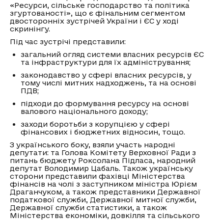
«Ресурси, сільське господарство та політика
згуртованості», що є фінальним сегментом
двосторонніх зустрічей України і ЄС у ході
скринінгу.
Під час зустрічі представили:
загальний огляд системи власних ресурсів ЄС
та інфраструктури для їх адміністрування;
законодавство у сфері власних ресурсів, у
тому числі митних надходжень, та на основі
ПДВ;
підходи до формування ресурсу на основі
валового національного доходу;
заходи боротьби з корупцією у сфері
фінансових і бюджетних відносин, тощо.
З українського боку, взяли участь народні
депутати: та Голова Комітету Верховної Ради з
питань бюджету Роксолана Підласа, народний
депутат Володимир Цабаль. Також українську
сторони представили фахівці Міністерства
фінансів на чолі з заступником міністра Юрієм
Драганчуком, а також представники Державної
податкової служби, Державної митної служби,
Державної служби статистики, а також
Міністерства економіки, довкілля та сільського