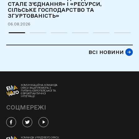
31
СТАЛЕ З’ЄДНАННЯ» І «РЕСУРСИ,
СІЛЬСЬКЕ ГОСПОДАРСТВО ТА
ЗГУРТОВАНІСТЬ»
06.08.2026
ВСІ НОВИНИ
КОМУНІКАЦІЙНА КОМАНДА
ОФІСУ ВІЦЕПРЕМ'ЄРА З
ПИТАНЬ ЄВРОПЕЙСЬКОЇ ТА
ЄВРОАТЛАНТИЧНОЇ
ІНТЕГРАЦІЇ
СОЦМЕРЕЖІ
КОМАНДА УРЯДОВОГО ОФІСУ