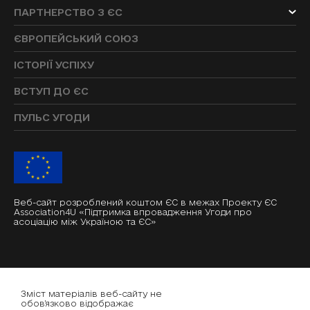
ПАРТНЕРСТВО З ЄС
ЄВРОПЕЙСЬКИЙ СОЮЗ
ІСТОРІЇ УСПІХУ
ВСТУП ДО ЄС
ПУЛЬС УГОДИ
Веб-сайт розроблений коштом ЄС в межах Проекту ЄС
Association4U «Підтримка впровадження Угоди про
асоціацію між Україною та ЄС»
Зміст матеріалів веб-сайту не
обов'язково відображає