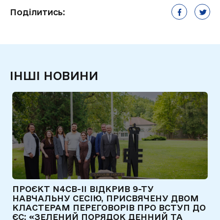
Поділитись:
ІНШІ НОВИНИ
ПРОЄКТ N4CB-II ВІДКРИВ 9-ТУ
Є
НАВЧАЛЬНУ СЕСІЮ, ПРИСВЯЧЕНУ ДВОМ
Т
КЛАСТЕРАМ ПЕРЕГОВОРІВ ПРО ВСТУП ДО
Д
ЄС: «ЗЕЛЕНИЙ ПОРЯДОК ДЕННИЙ ТА