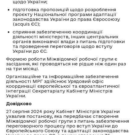
щодо України;
підготовка пропозицій щодо розроблення
проєкту Національної програми адаптації
законодавства України до права Євросоюзу
(acquis ЄС);
сприяння забезпеченню координації
діяльності міністерств, інших центральних
органів виконавчої влади з питань підготовки
та проведення переговорів щодо вступу
України до ЄС.
Формою роботи Міжвідомчої робочої групи є
засідання, які проводяться не рідше ніж один раз
на три місяці.
Організаційне та інформаційне забезпечення
діяльності МРГ здійснює Урядовий офіс
координації європейської та євроатлантичної
інтеграції Секретаріату Кабінету Міністрів
України.
Довідково
27 серпня 2024 року Кабінет Міністрів України
ухвалив постанову, яка передбачає створення
Міжвідомчої робочої групи з питань забезпечення
переговорного процесу про вступ України до
Європейського Союзу та адаптації законодавства