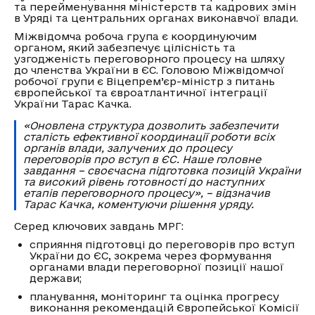
та перейменування міністерств та кадрових змін
в Уряді та центральних органах виконавчої влади.
Міжвідомча робоча група є координуючим
органом, який забезпечує цілісність та
узгодженість переговорного процесу на шляху
до членства України в ЄС. Головою Міжвідомчої
робочої групи є Віцепрем’єр-міністр з питань
європейської та євроатлантичної інтеграції
України Тарас Качка.
«Оновлена структура дозволить забезпечити
сталість ефективної координації роботи всіх
органів влади, залучених до процесу
переговорів про вступ в ЄС. Наше головне
завдання – своєчасна підготовка позицій України
та високий рівень готовності до наступних
етапів переговорного процесу», – відзначив
Тарас Качка, коментуючи рішення уряду.
Серед ключових завдань МРГ:
сприяння підготовці до переговорів про вступ
України до ЄС, зокрема через формування
органами влади переговорної позиції нашої
держави;
планування, моніторинг та оцінка прогресу
виконання рекомендацій Європейської Комісії