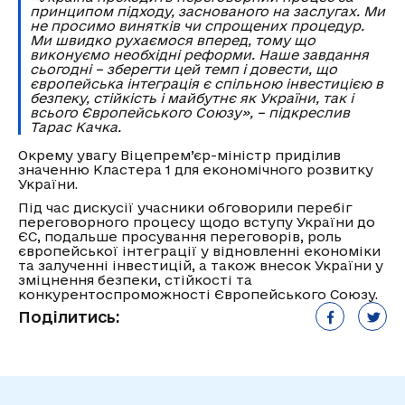
принципом підходу, заснованого на заслугах. Ми
не просимо винятків чи спрощених процедур.
Ми швидко рухаємося вперед, тому що
виконуємо необхідні реформи. Наше завдання
сьогодні – зберегти цей темп і довести, що
європейська інтеграція є спільною інвестицією в
безпеку, стійкість і майбутнє як України, так і
всього Європейського Союзу», – підкреслив
Тарас Качка.
Окрему увагу Віцепрем’єр-міністр приділив
значенню Кластера 1 для економічного розвитку
України.
Під час дискусії учасники обговорили перебіг
переговорного процесу щодо вступу України до
ЄС, подальше просування переговорів, роль
європейської інтеграції у відновленні економіки
та залученні інвестицій, а також внесок України у
зміцнення безпеки, стійкості та
конкурентоспроможності Європейського Союзу.
Поділитись: