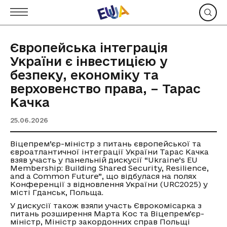
Європейська інтеграція
України є інвестицією у
безпеку, економіку та
верховенство права, – Тарас
Качка
25.06.2026
Віцепрем’єр-міністр з питань європейської та
євроатлантичної інтеграції України Тарас Качка
взяв участь у панельній дискусії “Ukraine’s EU
Membership: Building Shared Security, Resilience,
and a Common Future”, що відбулася на полях
Конференції з відновлення України (URC2025) у
місті Гданськ, Польща.
У дискусії також взяли участь Єврокомісарка з
питань розширення Марта Кос та Віцепремʼєр-
міністр, Міністр закордонних справ Польщі