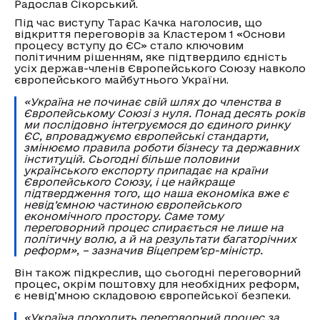
Радослав Сікорський.
Під час виступу Тарас Качка наголосив, що
відкриття переговорів за Кластером 1 «Основи
процесу вступу до ЄС» стало ключовим
політичним рішенням, яке підтвердило єдність
усіх держав-членів Європейського Союзу навколо
європейського майбутнього України.
«Україна не починає свій шлях до членства в
Європейському Союзі з нуля. Понад десять років
ми послідовно інтегруємося до єдиного ринку
ЄС, впроваджуємо європейські стандарти,
змінюємо правила роботи бізнесу та державних
інституцій. Сьогодні більше половини
українського експорту припадає на країни
Європейського Союзу, і це найкраще
підтвердження того, що наша економіка вже є
невід’ємною частиною європейського
економічного простору. Саме тому
переговорний процес спирається не лише на
політичну волю, а й на результати багаторічних
реформ», – зазначив Віцепрем’єр-міністр.
Він також підкреслив, що сьогодні переговорний
процес, окрім поштовху для необхідних реформ,
є невідʼмною складовою європейської безпеки.
«Україна проходить переговорний процес за