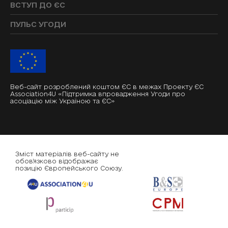
ВСТУП ДО ЄС
ПУЛЬС УГОДИ
Веб-сайт розроблений коштом ЄС в межах Проекту ЄС
Association4U «Підтримка впровадження Угоди про
асоціацію між Україною та ЄС»
Зміст матеріалів веб-сайту не
обов'язково відображає
позицію Європейського Союзу.