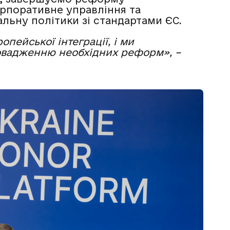
рпоративне управління та
льну політики зі стандартами ЄС.
пейської інтеграції, і ми
овадженню необхідних реформ», –