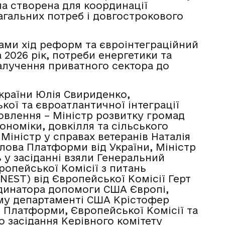
ла створена для координації
агальних потреб і довгострокового
рами хід реформ та євроінтеграційний
2026 рік, потреби енергетики та
залучення приватного сектора до
України Юлія Свириденко,
кої та євроатлантичної інтеграції
новлення – Міністр розвитку громад
кономіки, довкілля та сільського
Міністр у справах ветеранів Наталія
лова Платформи від України, Міністр
 у засіданні взяли Генеральний
опейської Комісії з питань
NEST) від Європейської Комісії Герт
динатора допомоги США Європі,
ому департаменті США Крістофер
в Платформи, Європейської Комісії та
о засідання Керівного комітету