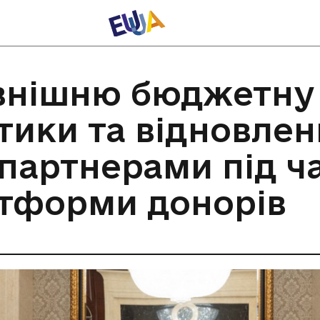
внішню бюджетну 
тики та відновлен
артнерами під час
атформи донорів