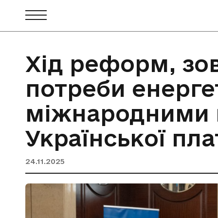
Хід реформ, зо
потреби енерге
міжнародними п
Української пл
24.11.2025