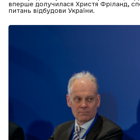
вперше долучилася Христя Фріланд, сп
питань відбудови України.