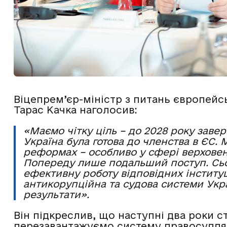
Віцепрем’єр-міністр з питань європейсь
Тарас Качка наголосив:
«Маємо чітку ціль – до 2028 року заве
Україна була готова до членства в ЄС.
реформах – особливо у сфері верховен
Попереду лише подальший поступ. Сьо
ефективну роботу відповідних інституц
антикорупційна та судова системи Ук
результати».
Він підкреслив, що наступні два роки 
перезавантажуємо систему правосудд