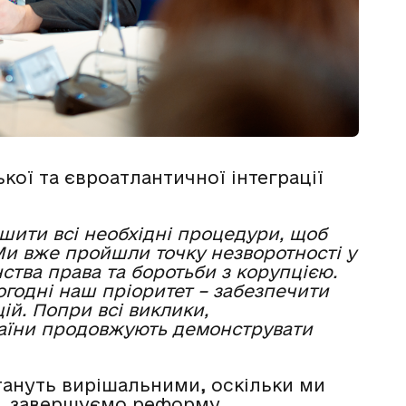
кої та євроатлантичної інтеграції
ршити всі необхідні процедури, щоб
 Ми вже пройшли точку незворотності у
ства права та боротьби з корупцією.
годні наш пріоритет – забезпечити
ій. Попри всі виклики,
раїни продовжують демонструвати
стануть вирішальними, оскільки ми
я, завершуємо реформу