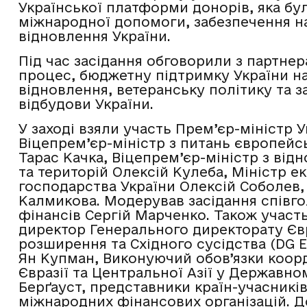
Української платформи донорів, яка бу
міжнародної допомоги, забезпечення н
відновлення України.
Під час засідання обговорили з партне
процес, бюджетну підтримку України на 
відновлення, ветеранську політику та 
відбудови України.
У заході взяли участь Прем’єр-міністр 
Віцепрем’єр-міністр з питань європейсь
Тарас Качка, Віцепрем’єр-міністр з від
та територій Олексій Кулеба, Міністр е
господарства України Олексій Соболев, 
Калмикова. Модерував засідання співго
фінансів Сергій Марченко. Також участь
директор Генерального директорату Євр
розширення та Східного сусідства (DG E
Ян Купман, Виконуючий обов’язки коор
Євразії та Центральної Азії у Державн
Берґауст, представники країн-учасникі
міжнародних фінансових організацій. Д