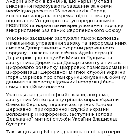
Андрій Віхтюк відзначив, що наразі у стадії
виконання перебувають завдання за якими
необхідно досягти 136 показників. Серед
ключових завдань, зокрема, підготовка до
підписання Угоди про статус представників
FRONTEX та нормативне врегулювання порядку
використання баз даних Європейського Союзу.
Учасники засідання заслухали також доповідь
Начальника управління зв’язку та інформаційних
систем Департаменту охорони державного
кордону – начальника зв’язку Адміністрації
Держприкордонслужби Миколи Лущика та
заступника Директора Департаменту з питань
цифрового розвитку, цифрових трансформацій і
цифровізації Державної митної служби України
Ігоря Смірнова про стан функціонування, обміну
даними та захисту відомчих інформаційно-
комунікаційних систем.
Участь у засіданні офлайн взяли, зокрема,
заступник Міністра внутрішніх справ України
Олексій Сергєєв, перший заступник Голови
Державної прикордонної служби України
Володимир Нікіфоренко, заступник Голови
Державної митної служби України Владислав
Суворов.
Також до зустрічі приєднались наші партнери: