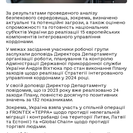
За результатами проведеного аналізу
безпекового середовища, зокрема, визначено
актуальні та потенційні загрози, а також оцінено
спроможності та готовність національних
суб’єктів України до реалізації 15 європейських
компонентів інтегрованого управління
кордонами.
У межах засідання учасники робочої групи
заслухали доповідь Директора Департаменту
організації роботи, планування та контролю
Адміністрації Державної прикордонної служби
України Андрія Віхтюка про стан виконання Плану
заходів щодо реалізації Стратегії інтегрованого
управління кордонами у 2024 році.
У своїй доповіді Директор Департаменту
повідомив, що із 2023 року вже реалізовано 24
заходи Плану, повністю досягнуто позитивних
значень за 132 показниками.
Зокрема, Україна взяла участь у спільній операції
з FRONTEX «ТЕРРА» щодо протидії нелегальній
міграції і контрабанді (на території Литви, Латвії
та Естонії) та «Global Chain» щодо протидії
торгівлі людьми.