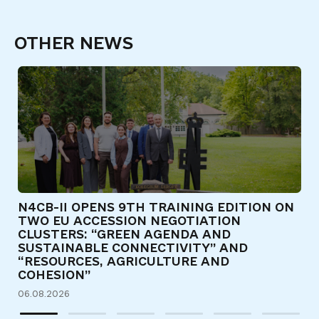
OTHER NEWS
N4CB-II OPENS 9TH TRAINING EDITION ON
Є
TWO EU ACCESSION NEGOTIATION
Т
CLUSTERS: “GREEN AGENDA AND
Д
SUSTAINABLE CONNECTIVITY” AND
31
“RESOURCES, AGRICULTURE AND
COHESION”
06.08.2026