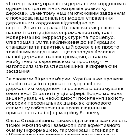
«Інтегроване управління державним кордоном є
одним із стратегічних напрямів розвитку
держави. Саме тому нашим ключовим завданням
є побудова національної моделі управління
державним кордоном відповідно до
європейського зразка. Це включає як розвиток
наших інституційних спроможностей, так і
модернізацію інфраструктури та процедур.
Співпраця з ЄС та наближення до найкращих
стандартів та практик у цій сфері є не просто
технічним завданням — це запорука безпеки
нашої держави, наших громадян, а також
майбутнього європейського простору», —
наголосила Ольга Стефанішина, відкриваючи
засідання.
За словами Віцепрем’єрки, Україна вже провела
аналіз стану інтегрованого управління
державним кордоном та розпочала формування
оновленої Стратегії у цій сфері. Водночас вона
акцентувала на необхідності посилення захисту
обробки персональних даних як ключового
елементу забезпечення права людини на
приватність та інформаційну безпеку.
Ольга Стефанішина також відзначила важливість
тісної міжвідомчої взаємодії для ефективного
обміну інформацією, гармонізації стандартів
кіберзахисту та оперативного реагування на