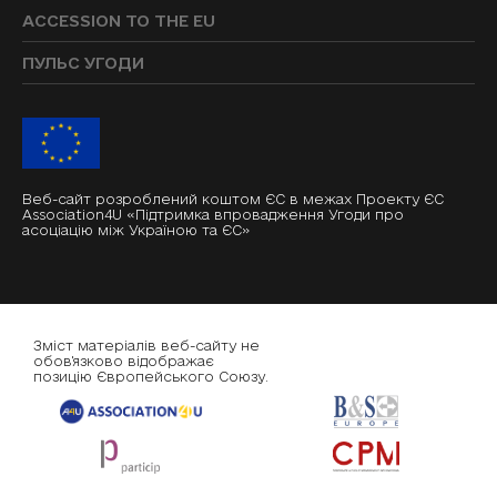
ACCESSION TO THE EU
ПУЛЬС УГОДИ
Веб-сайт розроблений коштом ЄС в межах Проекту ЄС
Association4U «Підтримка впровадження Угоди про
асоціацію між Україною та ЄС»
Зміст матеріалів веб-сайту не
обов'язково відображає
позицію Європейського Союзу.