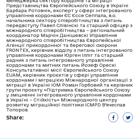
менеджерка сектору кордонів та міграції
Представництва Європейського Союзу в Україні
Барбара Ротовнік, експерт у сфері інтегрованого
управління кордонами ЄС Єссе Сеппала, в.о.
начальника сектору співробітництва з питань
передвступу Павел Слівінскі та старший офіцер з
міжнародного співробітництва – регіональний
координатор Марчін Данішевскі Управління
міжнародного співробітництва Європейської
Агенції прикордонної та берегової охорони
FRONTEX, керівник відділу з питань інтегрованого
управління кордонами Юрген Ілліг та старший
радник з питань інтегрованого управління
кордонами та митних питань Йозеф Орескі
Консультативної місії Європейського Союзу
EUAM, керівник проєктів у сфері управління
кордонами і міграцією Міжнародної організації з
міграції в Україні IOM Роман Горбовий та керівник
групи проєкту «Підтримка Європейського Союзу
у зміцненні інтегрованого управління кордонами
в Україні – Стійкість» Міжнародного центру
розвитку міграційної політики ICMPD В’ячеслав
Топоров.
Share: