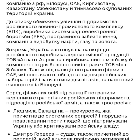
компанію з рф, Білорусі, ОАЕ, Киргизстану,
Казахстану, Узбекистану й тимчасово окупованих
територій України.
До списку обмежень увійшли підприємства
російського воєнно-промислового комплексу
(ВПК), виробники систем радіоелектронної
боротьби (РЕБ), програмного забезпечення,
компанії з видобутку нафти, газу та золота.
Зокрема, Україна застосувала санкції до
російського виробника аерокосмічної продукції
ТОВ «Атлант Аеро» та виробника систем зв’язку й
компонентів для безпілотників і ракет ТОВ «Ірз-
Зв’язок». Також під санкції потрапили фірми з
ОАЕ, які постачають обладнання для російських
лабораторій і запчастини для літаків, та нафтовий
експортер із Білорусі.
Серед фізичних осіб під санкції потрапили
керівники стратегічних російських підприємств,
підрозділів російської армії, а також троє росіян:
Людмила Баландіна — прокурорка, яка
причетнв до системних репресій і порушень
прав людини проти людей, що підтримували
Україну або критикували російську владу;
Дмитро Гордєєв — суддя, також причетний до
репресій, який виносив політично мотивовані