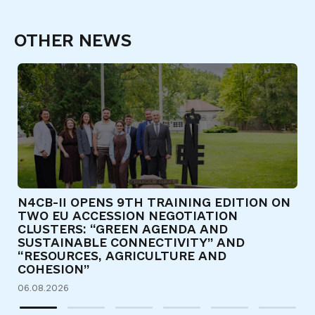
OTHER NEWS
N4CB-II OPENS 9TH TRAINING EDITION ON
Є
TWO EU ACCESSION NEGOTIATION
Т
CLUSTERS: “GREEN AGENDA AND
Д
SUSTAINABLE CONNECTIVITY” AND
31
“RESOURCES, AGRICULTURE AND
COHESION”
06.08.2026