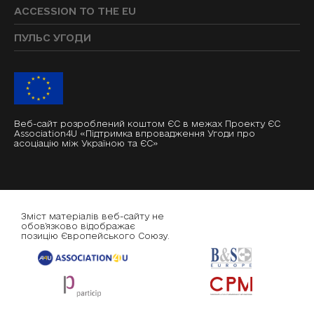
ACCESSION TO THE EU
ПУЛЬС УГОДИ
Веб-сайт розроблений коштом ЄС в межах Проекту ЄС
Association4U «Підтримка впровадження Угоди про
асоціацію між Україною та ЄС»
Зміст матеріалів веб-сайту не
обов'язково відображає
позицію Європейського Союзу.