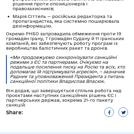
рішення проти опозиціонерів і
правозахисників;
Марія Сіттель — російська редакторка та
пропагандистка, яка системно поширювала
дезінформацію.
Окремо РНБО запровадила обмеження проти 19
громадян Ірану, 7 громадян Судану й 11 іранських
компаній, які забезпечують роботу програм із
виробництва балістичних ракет та дронів.
«Ми продовжуємо синхронізувати санкційні
режими з ЄС та партнерами. Очікуємо на
подальше посилення тиску на Росію та всіх, хто
допомагає їй підтримувати агресію», – зазначив
Радник та уповноважений Президента з питань
санкційної політики Владислав Власюк.
Він додав, що завершується спільна робота над
проєктами наступних санкційних рішень ЄС і
партнерських держав, зокрема 21-го пакету
санкцій.
Share: