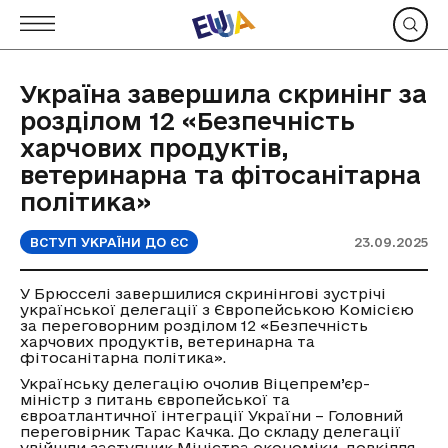
Україна завершила скринінг за
розділом 12 «Безпечність
харчових продуктів,
ветеринарна та фітосанітарна
політика»
ВСТУП УКРАЇНИ ДО ЄС
23.09.2025
У Брюсселі завершилися скринінгові зустрічі
української делегації з Європейською Комісією
за переговорним розділом 12 «Безпечність
харчових продуктів, ветеринарна та
фітосанітарна політика».
Українську делегацію очолив Віцепрем’єр-
міністр з питань європейської та
євроатлантичної інтеграції України – Головний
переговірник Тарас Качка. До складу делегації
увійшли заступник Міністра економіки, довкілля