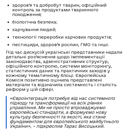
здоров’я та добробут тварин, офіційний
контроль за продуктами тваринного
походження;
біологічна безпека;
харчування людей;
технології переробки харчових продуктів;
пестициди, здоров’я рослин, ГМО та інші.
Під час дискусій українські представники надали
детальні роз’яснення щодо імплементації
законодавства, адміністративних структур,
офіційного контролю, системи моніторингу,
статистичних даних та практичних заходів у
кожному тематичному блоці. Європейська
Комісія позитивно оцінила представлені
матеріали та відзначила системність і сталість
реформ у цій сфері.
«Євроінтеграція потребує від нас системного
підходу та трансформації на всіх рівнях
управління. Ми не просто впроваджуємо
європейські стандарти, а формуємо нову
культуру безпечності та якості, яка стане
фундаментом для європейського майбутнього
України», – підкреслив Тарас Висоцький.