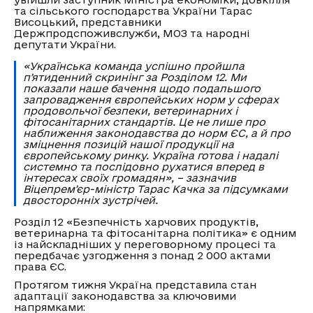
та сільського господарства України Тарас
Висоцький, представники
Держпродспоживслужби, МОЗ та народні
депутати України.
«Українська команда успішно пройшла
пʼятиденний скринінг за Розділом 12. Ми
показали наше бачення щодо подальшого
запровадження європейських норм у сферах
продовольчої безпеки, ветеринарних і
фітосанітарних стандартів. Це не лише про
наближення законодавства до норм ЄС, а й про
зміцнення позицій нашої продукції на
європейському ринку. Україна готова і надалі
системно та послідовно рухатися вперед в
інтересах своїх громадян», – зазначив
Віцепремʼєр-міністр Тарас Качка за підсумками
двосторонніх зустрічей.
Розділ 12 «Безпечність харчових продуктів,
ветеринарна та фітосанітарна політика» є одним
із найскладніших у переговорному процесі та
передбачає узгодження з понад 2 000 актами
права ЄС.
Протягом тижня Україна представила стан
адаптації законодавства за ключовими
напрямками: