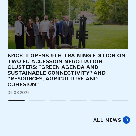
N4CB-II OPENS 9TH TRAINING EDITION ON
Є
TWO EU ACCESSION NEGOTIATION
Т
CLUSTERS: “GREEN AGENDA AND
Д
SUSTAINABLE CONNECTIVITY” AND
31
“RESOURCES, AGRICULTURE AND
COHESION”
06.08.2026
ALL NEWS