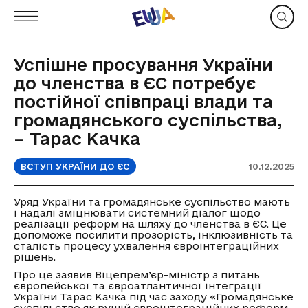
Успішне просування України
до членства в ЄС потребує
постійної співпраці влади та
громадянського суспільства,
– Тарас Качка
ВСТУП УКРАЇНИ ДО ЄС
10.12.2025
Уряд України та громадянське суспільство мають
і надалі зміцнювати системний діалог щодо
реалізації реформ на шляху до членства в ЄС. Це
допоможе посилити прозорість, інклюзивність та
сталість процесу ухвалення євроінтеграційних
рішень.
Про це заявив Віцепрем’єр-міністр з питань
європейської та євроатлантичної інтеграції
України Тарас Качка під час заходу «Громадянське
суспільство як рушій євроінтеграційних реформ