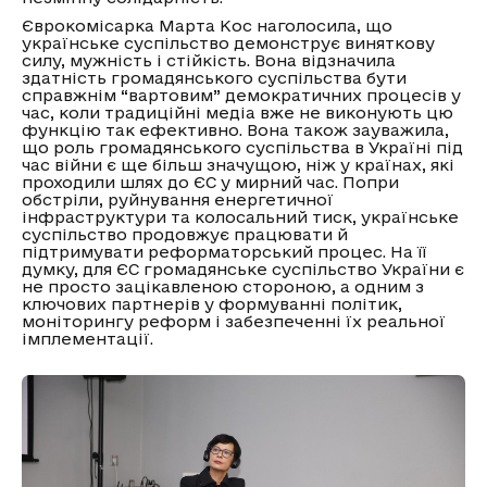
Єврокомісарка Марта Кос наголосила, що
українське суспільство демонструє виняткову
силу, мужність і стійкість. Вона відзначила
здатність громадянського суспільства бути
справжнім “вартовим” демократичних процесів у
час, коли традиційні медіа вже не виконують цю
функцію так ефективно. Вона також зауважила,
що роль громадянського суспільства в Україні під
час війни є ще більш значущою, ніж у країнах, які
проходили шлях до ЄС у мирний час. Попри
обстріли, руйнування енергетичної
інфраструктури та колосальний тиск, українське
суспільство продовжує працювати й
підтримувати реформаторський процес. На її
думку, для ЄС громадянське суспільство України є
не просто зацікавленою стороною, а одним з
ключових партнерів у формуванні політик,
моніторингу реформ і забезпеченні їх реальної
імплементації.