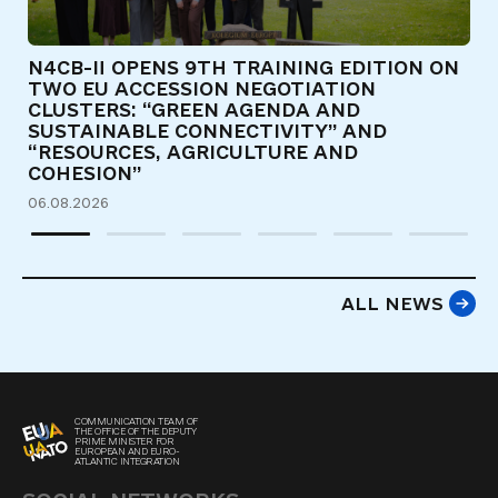
N4CB-II OPENS 9TH TRAINING EDITION ON
Є
TWO EU ACCESSION NEGOTIATION
Т
CLUSTERS: “GREEN AGENDA AND
Д
SUSTAINABLE CONNECTIVITY” AND
31
“RESOURCES, AGRICULTURE AND
COHESION”
06.08.2026
ALL NEWS
COMMUNICATION TEAM OF
THE OFFICE OF THE DEPUTY
PRIME MINISTER FOR
EUROPEAN AND EURO-
ATLANTIC INTEGRATION