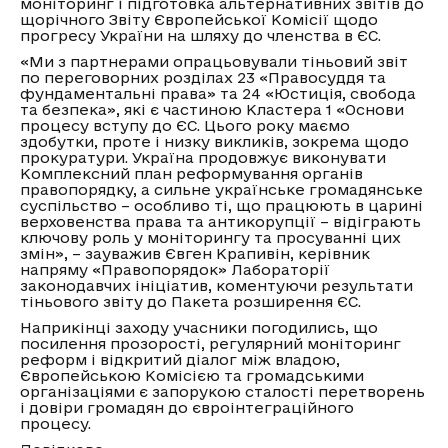
моніторинг і підготовка альтернативних звітів до
щорічного Звіту Європейської Комісії щодо
прогресу України на шляху до членства в ЄС.
«Ми з партнерами опрацьовували тіньовий звіт
по переговорних розділах 23 «Правосуддя та
фундаментальні права» та 24 «Юстиція, свобода
та безпека», які є частиною Кластера 1 «Основи
процесу вступу до ЄС. Цього року маємо
здобутки, проте і низку викликів, зокрема щодо
прокуратури. Україна продовжує виконувати
Комплексний план реформування органів
правопорядку, а сильне українське громадянське
суспільство – особливо ті, що працюють в царині
верховенства права та антикорупції – відіграють
ключову роль у моніторингу та просуванні цих
змін», – зауважив Євген Крапивін, керівник
напряму «Правопорядок» Лабораторії
законодавчих ініціатив, коментуючи результати
тіньового звіту до Пакета розширення ЄС.
Наприкінці заходу учасники погодились, що
посилення прозорості, регулярний моніторинг
реформ і відкритий діалог між владою,
Європейською Комісією та громадськими
організаціями є запорукою сталості перетворень
і довіри громадян до євроінтеграційного
процесу.