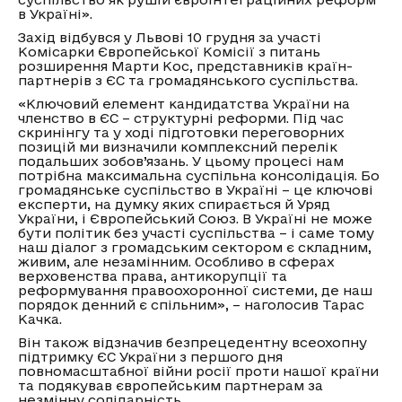
в Україні».
Захід відбувся у Львові 10 грудня за участі
Комісарки Європейської Комісії з питань
розширення Марти Кос, представників країн-
партнерів з ЄС та громадянського суспільства.
«Ключовий елемент кандидатства України на
членство в ЄС – структурні реформи. Під час
скринінгу та у ході підготовки переговорних
позицій ми визначили комплексний перелік
подальших зобов’язань. У цьому процесі нам
потрібна максимальна суспільна консолідація. Бо
громадянське суспільство в Україні – це ключові
експерти, на думку яких спирається й Уряд
України, і Європейський Союз. В Україні не може
бути політик без участі суспільства – і саме тому
наш діалог з громадським сектором є складним,
живим, але незамінним. Особливо в сферах
верховенства права, антикорупції та
реформування правоохоронної системи, де наш
порядок денний є спільним», – наголосив Тарас
Качка.
Він також відзначив безпрецедентну всеохопну
підтримку ЄС України з першого дня
повномасштабної війни росії проти нашої країни
та подякував європейським партнерам за
незмінну солідарність.