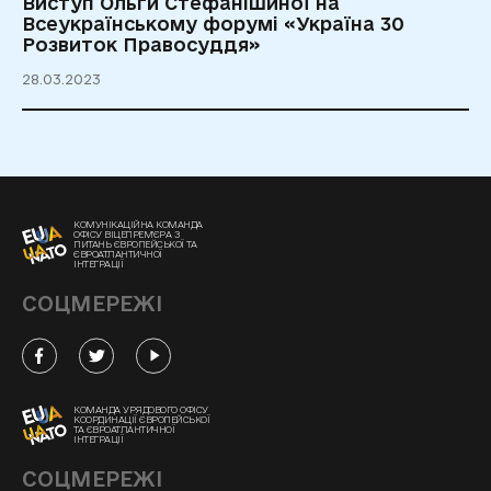
Виступ Ольги Стефанішиної на
Всеукраїнському форумі «Україна 30
Розвиток Правосуддя»
28.03.2023
КОМУНІКАЦІЙНА КОМАНДА
ОФІСУ ВІЦЕПРЕМ'ЄРА З
ПИТАНЬ ЄВРОПЕЙСЬКОЇ ТА
ЄВРОАТЛАНТИЧНОЇ
ІНТЕГРАЦІЇ
СОЦМЕРЕЖІ
КОМАНДА УРЯДОВОГО ОФІСУ
КООРДИНАЦІЇ ЄВРОПЕЙСЬКОЇ
ТА ЄВРОАТЛАНТИЧНОЇ
ІНТЕГРАЦІЇ
СОЦМЕРЕЖІ