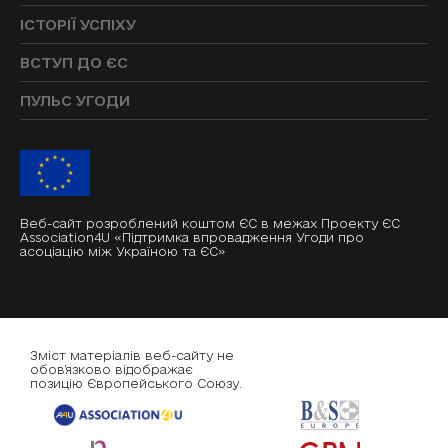
ІСТОРІЇ УСПІХУ
ВСТУП ДО ЄС
ПУЛЬС УГОДИ
Веб-сайт розроблений коштом ЄС в межах Проекту ЄС
Association4U «Підтримка впровадження Угоди про
асоціацію між Україною та ЄС»
Зміст матеріалів веб-сайту не
обов'язково відображає
позицію Європейського Союзу.