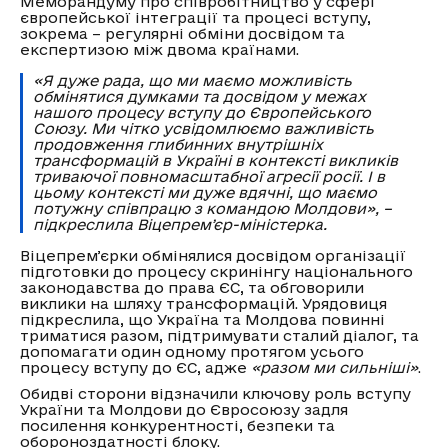
Меморандуму про співробітництво у сфері
європейської інтеграції та процесі вступу,
зокрема – регулярні обміни досвідом та
експертизою між двома країнами.
«Я дуже рада, що ми маємо можливість
обмінятися думками та досвідом у межах
нашого процесу вступу до Європейського
Союзу. Ми чітко усвідомлюємо важливість
продовження глибинних внутрішніх
трансформацій в Україні в контексті викликів
триваючої повномасштабної агресії росії. І в
цьому контексті ми дуже вдячні, що маємо
потужну співпрацю з командою Молдови», –
підкреслила Віцепремʼєр-міністерка.
Віцепремʼєрки обмінялися досвідом організації
підготовки до процесу скринінгу національного
законодавства до права ЄС, та обговорили
виклики на шляху трансформацій. Урядовиця
підкреслила, що Україна та Молдова повинні
триматися разом, підтримувати сталий діалог, та
допомагати один одному протягом усього
процесу вступу до ЄС, адже
«разом ми сильніші»
.
Обидві сторони відзначили ключову роль вступу
України та Молдови до Євросоюзу задля
посилення конкурентності, безпеки та
обороноздатності блоку.