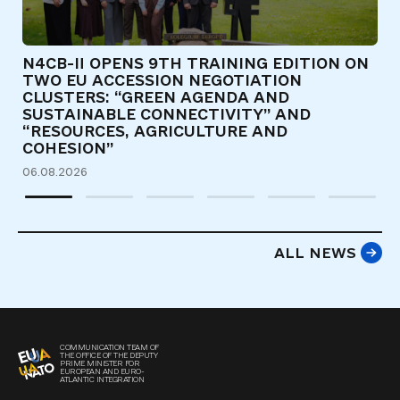
N4CB-II OPENS 9TH TRAINING EDITION ON
Є
TWO EU ACCESSION NEGOTIATION
Т
CLUSTERS: “GREEN AGENDA AND
Д
SUSTAINABLE CONNECTIVITY” AND
31
“RESOURCES, AGRICULTURE AND
COHESION”
06.08.2026
ALL NEWS
COMMUNICATION TEAM OF
THE OFFICE OF THE DEPUTY
PRIME MINISTER FOR
EUROPEAN AND EURO-
ATLANTIC INTEGRATION