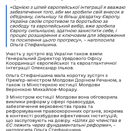
«Однією з цілей європейської інтеграції я вважаю
забезпечення того, аби ми зробили свій внесок в
об’єднану, сильнішу та більш дієздатну Європу.
Україна своїм спротивом та боротьбою за
свободу та європейський вибір, вже зробила
Європу сильнішою, здатною захистити себе, і
процес розширення є ключовим для збереження
та посилення цього прогресу», – наголосила
Ольга Стефанішина.
Участь у зустрічі від України також взяли
Генеральний Директор Урядового Офісу
Координації європейської та євроатлантичної
інтеграції Олександр Ільков.
Ольга Стефанішина мала коротку зустріч з
Прем’єр-міністром Молдови Доріном Речаном, а
також із Міністеркою юстиції Молдови
Веронікою Михайлов-Морару.
З Міністром юстиції Молдови вона обговорила
виклики реформ у сфері правосуддя,
забезпечення верховенства права та
реформування правоохоронних органів, зокрема
в контексті розбудови ефективних інституцій,
що заслуговують на довіру.
«Шлях до членства в
ЄС лежить через фундаментальні реформи»,
–
наголосила Ольга Стефанішина.