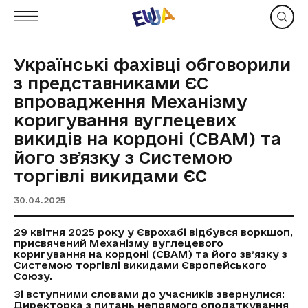
Українські фахівці обговорили
з представниками ЄС
впровадження Механізму
коригування вуглецевих
викидів на кордоні (CBAM) та
його звʼязку з Системою
торгівлі викидами ЄС
30.04.2025
29 квітня 2025 року у Єврохабі відбувся воркшоп,
присвячений Механізму вуглецевого
коригування на кордоні (CBAM) та його звʼязку з
Системою торгівлі викидами Європейського
Союзу.
Зі вступними словами до учасників звернулися:
Директорка з питань непрямого оподаткування