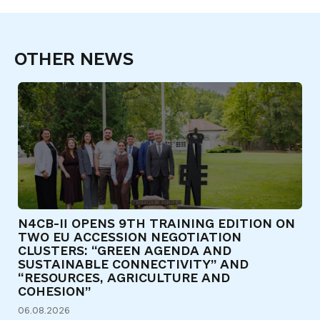
OTHER NEWS
N4CB-II OPENS 9TH TRAINING EDITION ON
Є
TWO EU ACCESSION NEGOTIATION
Т
CLUSTERS: “GREEN AGENDA AND
Д
SUSTAINABLE CONNECTIVITY” AND
31
“RESOURCES, AGRICULTURE AND
COHESION”
06.08.2026