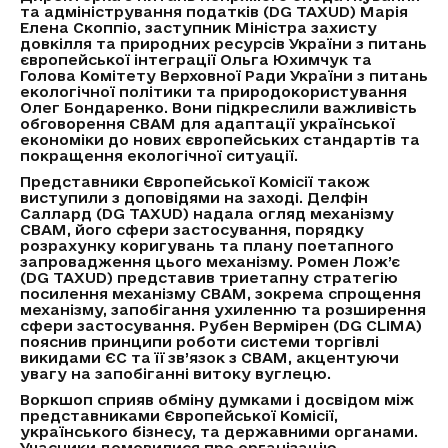
та адміністрування податків (DG TAXUD) Марія
Елена Скоппіо, заступник Міністра захисту
довкілля та природних ресурсів України з питань
європейської інтеграції Ольга Юхимчук та
Голова Комітету Верховної Ради України з питань
екологічної політики та природокористування
Олег Бондаренко. Вони підкреслили важливість
обговорення CBAM для адаптації української
економіки до нових європейських стандартів та
покращення екологічної ситуації.
Представники Європейської Комісії також
виступили з доповідями на заході. Делфін
Саллард (DG TAXUD) надала огляд механізму
CBAM, його сфери застосування, порядку
розрахунку коригувань та плану поетапного
запровадження цього механізму. Ромен Лож’є
(DG TAXUD) представив триетапну стратегію
посилення механізму CBAM, зокрема спрощення
механізму, запобігання ухиленню та розширення
сфери застосування. Рубен Вермірен (DG CLIMA)
пояснив принципи роботи системи торгівлі
викидами ЄС та її зв’язок з CBAM, акцентуючи
увагу на запобіганні витоку вуглецю.
Воркшоп сприяв обміну думками і досвідом між
представниками Європейської Комісії,
українського бізнесу, та державними органами.
Учасники домовилися про організацію