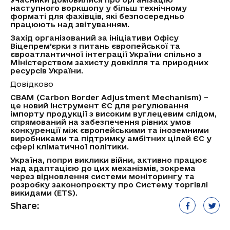
наступного воркшопу у більш технічному
форматі для фахівців, які безпосередньо
працюють над звітуванням.
Захід організований за ініціативи Офісу
Віцепрем’єрки з питань європейської та
євроатлантичної інтеграції України спільно з
Міністерством захисту довкілля та природних
ресурсів України.
Довідково
CBAM (Carbon Border Adjustment Mechanism) –
це новий інструмент ЄС для регулювання
імпорту продукції з високим вуглецевим слідом,
спрямований на забезпечення рівних умов
конкуренції між європейськими та іноземними
виробниками та підтримку амбітних цілей ЄС у
сфері кліматичної політики.
Україна, попри виклики війни, активно працює
над адаптацією до цих механізмів, зокрема
через відновлення системи моніторингу та
розробку законопроєкту про Систему торгівлі
викидами (ETS).
Share: