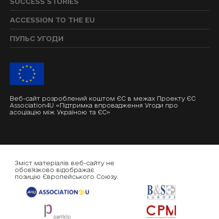
SUCCESS STORIES
ACCESSION TO THE EU
ПУЛЬС УГОДИ
Веб-сайт розроблений коштом ЄС в межах Проекту ЄС
Association4U «Підтримка впровадження Угоди про
асоціацію між Україною та ЄС»
Зміст матеріалів веб-сайту не
обов'язково відображає
позицію Європейського Союзу.