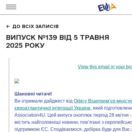
ДО ВСІХ ЗАПИСІВ
ВИПУСК №139 ВІД 5 ТРАВНЯ
2025 РОКУ
View this email in your b
Шановні читачі!
Ви отримали дайджест від
Офісу Віцепремʼєр-міністе
євроатлантичної інтеграції України
, який підготовлен
Association4U. Цей випуск охоплює період 28 квітня -
містить найголовніші новини, повʼязані з європейсько
підтримкою ЄС. Сподіваємося, добірка буде для Вас 