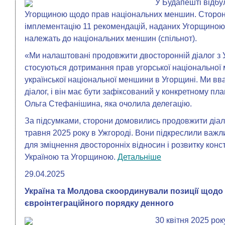
У Будапешті відбул
Угорщиною щодо прав національних меншин. Сторон
імплементацію 11 рекомендацій, наданих Угорщиною 
належать до національних меншин (спільнот).
«Ми налаштовані продовжити двосторонній діалог з 
стосуються дотримання прав угорської національної м
української національної меншини в Угорщині. Ми вв
діалог, і він має бути зафіксований у конкретному пл
Ольга Стефанішина, яка очолила делегацію.
За підсумками, сторони домовились продовжити діалог
травня 2025 року в Ужгороді. Вони підкреслили важл
для зміцнення двосторонніх відносин і розвитку конс
Україною та Угорщиною.
Детальніше
29.04.2025
Україна та Молдова скоординували позиції щодо
євроінтеграційного порядку денного
30 квітня 2025 рок