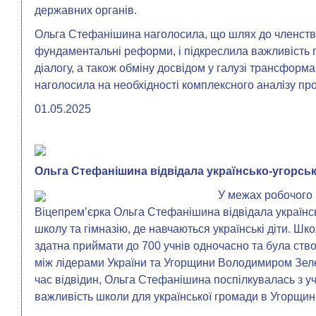
державних органів.
Ольга Стефанішина наголосила, що шлях до членств
фундаментальні реформи, і підкреслила важливість
діалогу, а також обміну досвідом у галузі трансформа
наголосила на необхідності комплексного аналізу п
01.05.2025
Ольга Стефанішина відвідала українсько-угорсь
У межах робочого 
Віцепремʼєрка Ольга Стефанішина відвідала українс
школу та гімназію, де навчаються українські діти. Шко
здатна приймати до 700 учнів одночасно та була ств
між лідерами України та Угорщини Володимиром Зеле
час відвідин, Ольга Стефанішина поспілкувалась з у
важливість школи для української громади в Угорщині