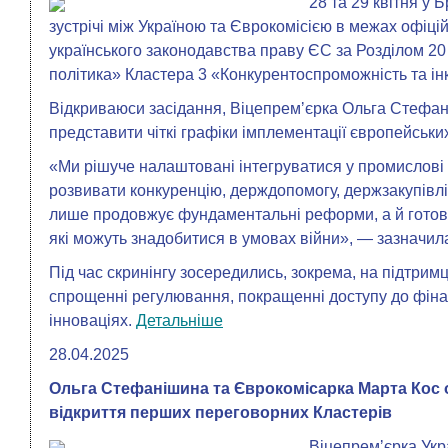
28 та 29 квітня у 
зустрічі між Україною та Єврокомісією в межах офіцій
українського законодавства праву ЄС за Розділом 2
політика» Кластера 3 «Конкурентоспроможність та ін
Відкриваюси засідання, Віцепремʼєрка Ольга Стефан
представити чіткі графіки імплементації європейськи
«Ми рішуче налаштовані інтегруватися у промислові
розвивати конкуренцію, держдопомогу, держзакупівлі
лише продовжує фундаментальні реформи, а й готова
які можуть знадобитися в умовах війни», — зазначи
Під час скринінгу зосередились, зокрема, на підтримц
спрощенні регулювання, покращенні доступу до фінан
інноваціях.
Детальніше
28.04.2025
Ольга Стефанішина та Єврокомісарка Марта Кос 
відкриття перших переговорних Кластерів
Віцепремʼєрка Ук