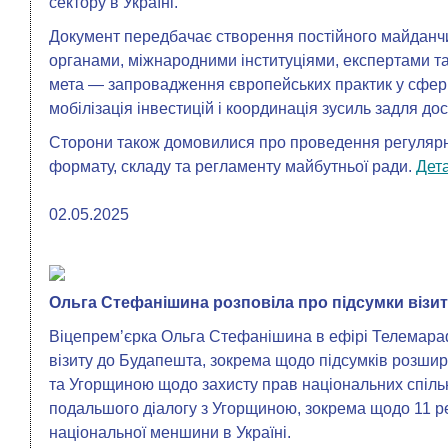
сектору в Україні.
Документ передбачає створення постійного майданч
органами, міжнародними інституціями, експертами т
мета — запровадження європейських практик у сфер
мобілізація інвестицій і координація зусиль задля до
Сторони також домовилися про проведення регулярн
формату, складу та регламенту майбутньої ради.
Дет
02.05.2025
Ольга Стефанішина розповіла про підсумки візи
Віцепремʼєрка Ольга Стефанішина в ефірі Телемара
візиту до Будапешта, зокрема щодо підсумків розшир
та Угорщиною щодо захисту прав національних спіль
подальшого діалогу з Угорщиною, зокрема щодо 11 р
національної меншини в Україні.