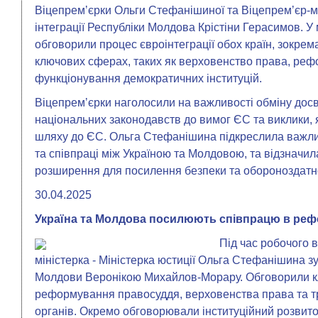
Віцепремʼєрки Ольги Стефанішиної та Віцепремʼєр-мі
інтеграції Республіки Молдова Крістіни Герасимов. У 
обговорили процес євроінтеграції обох країн, зокрема
ключових сферах, таких як верховенство права, реф
функціонування демократичних інституцій.
Віцепремʼєрки наголосили на важливості обміну дос
національних законодавств до вимог ЄС та виклики, я
шляху до ЄС. Ольга Стефанішина підкреслила важлив
та співпраці між Україною та Молдовою, та відзначи
розширення для посилення безпеки та обороноздатн
30.04.2025
Україна та Молдова посилюють співпрацю в реф
Під час робочого 
міністерка - Міністерка юстиції Ольга Стефанішина зу
Молдови Веронікою Михайлов-Морару. Обговорили к
реформування правосуддя, верховенства права та 
органів. Окремо обговорювали інституційний розвиток